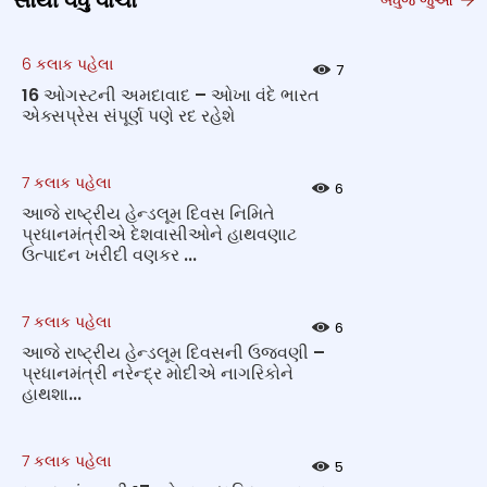
સૌથી વધુ વાંચો
6 કલાક પહેલા
7
16 ઓગસ્ટની અમદાવાદ – ઓખા વંદે ભારત
એક્સપ્રેસ સંપૂર્ણ પણે રદ રહેશે
7 કલાક પહેલા
6
આજે રાષ્ટ્રીય હેન્ડલૂમ દિવસ નિમિતે
પ્રધાનમંત્રીએ દેશવાસીઓને હાથવણાટ
ઉત્પાદન ખરીદી વણકર ...
7 કલાક પહેલા
6
આજે રાષ્ટ્રીય હેન્ડલૂમ દિવસની ઉજવણી –
પ્રધાનમંત્રી નરેન્દ્ર મોદીએ નાગરિકોને
હાથશા...
7 કલાક પહેલા
5