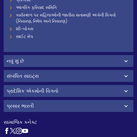
આંતરિક ફરિયાદ સમિતિ
કાર્યસ્થળ પર મહિલાઓની જાતીય સતામણી અંગેની વિગતો
(નિવારણ, નિષેધ અને નિવારણ)
શી-બોક્સ
સાઈટ મેપ
નવું શું છે
સંબંધિત સાઇટ્સ
પ્રાદેશિક એકમોની વિગતો
પ્રસાર ભારતી
સામાજિક કનેક્ટ