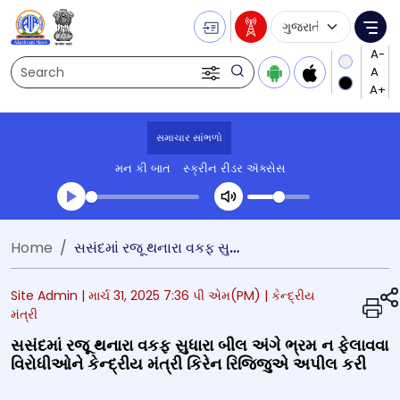
Language Selecti
Me
Search
સમાચાર સાંભળો
મન કી બાત
સ્ક્રીન રીડર ઍક્સેસ
Transcript summary
Home
સસંદમાં રજૂ થનારા વકફ સુધારા બીલ અંગે ભ્રમ ન ફેલાવવા વિરોધીઓને કેન્દ્રીય મંત્રી કિરેન રિજિજુએ અપીલ કરી
પ્લે ઓડિયો
Site Admin |
માર્ચ 31, 2025 7:36 પી એમ(PM)
| કેન્દ્રીય
મંત્રી
સસંદમાં રજૂ થનારા વકફ સુધારા બીલ અંગે ભ્રમ ન ફેલાવવા
વિરોધીઓને કેન્દ્રીય મંત્રી કિરેન રિજિજુએ અપીલ કરી