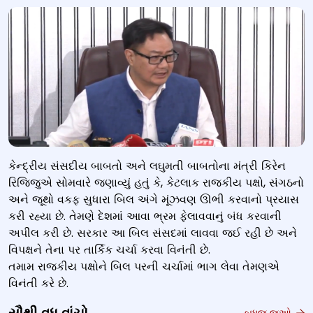
કેન્દ્રીય સંસદીય બાબતો અને લઘુમતી બાબતોના મંત્રી કિરેન
રિજિજુએ સોમવારે જણાવ્યું હતું કે, કેટલાક રાજકીય પક્ષો, સંગઠનો
અને જૂથો વકફ સુધારા બિલ અંગે મૂંઝવણ ઊભી કરવાનો પ્રયાસ
કરી રહ્યા છે. તેમણે દેશમાં આવા ભ્રમ ફેલાવવાનું બંધ કરવાની
અપીલ કરી છે. સરકાર આ બિલ સંસદમાં લાવવા જઈ રહી છે અને
વિપક્ષને તેના પર તાર્કિક ચર્ચા કરવા વિનંતી છે.
તમામ રાજકીય પક્ષોને બિલ પરની ચર્ચામાં ભાગ લેવા તેમણએ
વિનંતી કરે છે.
બધુજ જુઓ