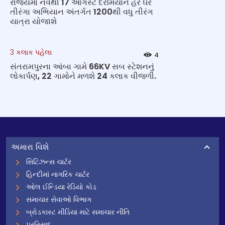
રાજ્યમાં નવથી 17 ઓગસ્ટ દરમિયાન હર ઘર
તીરંગા અભિયાન અંતર્ગત 1200થી વધુ તીરંગ
યાત્રા યોજાશે
3 કલાક પહેલા
4
સંતરામપુરના આંબા ગામે 66KV સબ સ્ટેશનનું
લોકાર્પણ, 22 ગામોને મળશે 24 કલાક વીજળી.
અમારા વિશે
સિટિઝન્સ ચાર્ટર
હિન્દીમાં નાગરિક ચાર્ટર
ઓલ ઈન્ડિયા રેડિયો કોડ
સમાચાર સેવાઓ વિભાગ
બ્રોડકાસ્ટ મીડિયા માટે સમાચાર નીતિ
પ્રતિસાદ