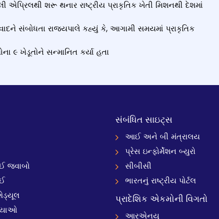
લી એપ્રિલથી શરૂ થનાર રાષ્ટ્રીય પ્રાકૃતિક ખેતી મિશનથી દેશમાં
સંવાદને સંબોધતા રાજ્યપાલે કહ્યું કે, આગામી સમયમાં પ્રાકૃતિક
ોના ૯ ખેડૂતોને સન્માનિત કર્યા હતા
સંબંધિત સાઇટ્સ
આઈ અને બી મંત્રાલય
પ્રેસ ઇન્ફોર્મેશન બ્યુરો
 જવાબો
સીબીસી
ઈ
ભારતનું રાષ્ટ્રીય પોર્ટલ
ેડ્યૂલ
પ્રાદેશિક એકમોની વિગતો
્યાઓ
આરએનયુ