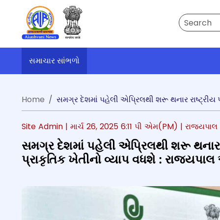
Search
સમાચાર સાંભળો
Home
Site Admin |
માર્ચ 26, 2025 6:11 પી એમ(PM)
| રાજ્યપાલ
સમગ્ર દેશમાં પહેલી એપ્રિલથી શરૂ થનાર ર
પ્રાકૃતિક ખેતીનો વ્યાપ વધશે : રાજ્યપાલ