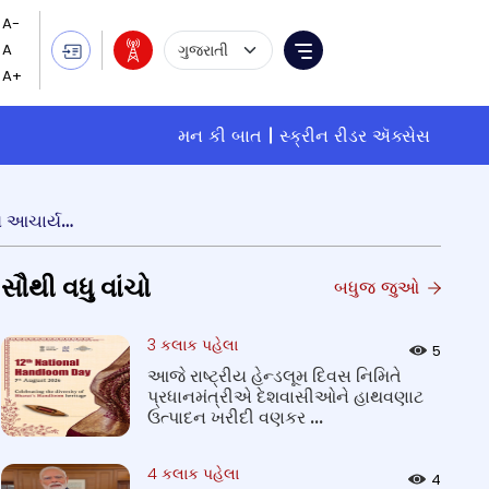
Language Selection
Menu
મન કી બાત
સ્ક્રીન રીડર ઍક્સેસ
સમગ્ર દેશમાં પહેલી એપ્રિલથી શરૂ થનાર રાષ્ટ્રીય પ્રાકૃતિક ખેતી મિશનથી દેશમાં પ્રાકૃતિક ખેતીનો વ્યાપ વધશે : રાજ્યપાલ આચાર્ય દેવવ્રત
સૌથી વધુ વાંચો
બધુજ જુઓ
3 કલાક પહેલા
5
આજે રાષ્ટ્રીય હેન્ડલૂમ દિવસ નિમિતે
પ્રધાનમંત્રીએ દેશવાસીઓને હાથવણાટ
ઉત્પાદન ખરીદી વણકર ...
4 કલાક પહેલા
4