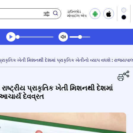
ડાઉનલોડ
મોબાઈલ એપ
Transcript summary
પ્લે ઓડિયો
ાષ્ટ્રીય પ્રાકૃતિક ખેતી મિશનથી દેશમાં
 આચાર્ય દેવવ્રત