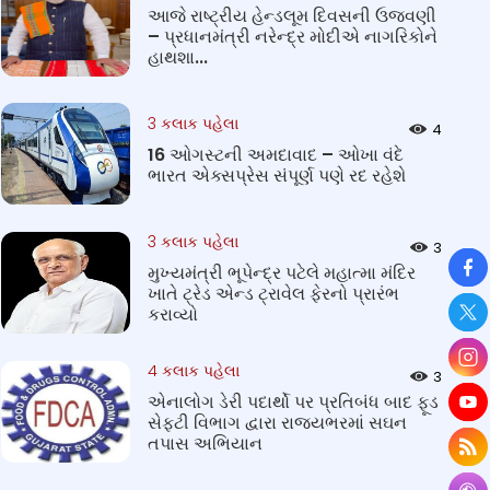
આજે રાષ્ટ્રીય હેન્ડલૂમ દિવસની ઉજવણી
– પ્રધાનમંત્રી નરેન્દ્ર મોદીએ નાગરિકોને
હાથશા...
3 કલાક પહેલા
4
16 ઓગસ્ટની અમદાવાદ – ઓખા વંદે
ભારત એક્સપ્રેસ સંપૂર્ણ પણે રદ રહેશે
3 કલાક પહેલા
3
So
મુખ્યમંત્રી ભૂપેન્દ્ર પટેલે મહાત્મા મંદિર
ખાતે ટ્રેડ એન્ડ ટ્રાવેલ ફેરનો પ્રારંભ
કરાવ્યો
4 કલાક પહેલા
3
એનાલોગ ડેરી પદાર્થો પર પ્રતિબંધ બાદ ફૂડ
સેફટી વિભાગ દ્વારા રાજ્યભરમાં સઘન
તપાસ અભિયાન