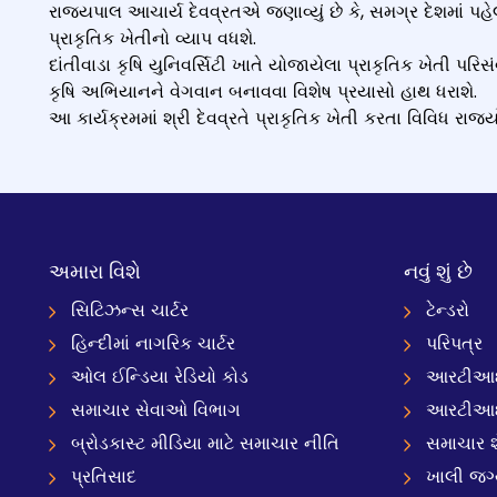
રાજ્યપાલ આચાર્ય દેવવ્રતએ જણાવ્યું છે કે, સમગ્ર દેશમાં પહે
પ્રાકૃતિક ખેતીનો વ્યાપ વધશે.
દાંતીવાડા કૃષિ યુનિવર્સિટી ખાતે યોજાયેલા પ્રાકૃતિક ખેતી પરિ
કૃષિ અભિયાનને વેગવાન બનાવવા વિશેષ પ્રયાસો હાથ ધરાશે.
આ કાર્યક્રમમાં શ્રી દેવવ્રતે પ્રાકૃતિક ખેતી કરતા વિવિધ રાજય
અમારા વિશે
નવું શું છે
સિટિઝન્સ ચાર્ટર
ટેન્ડરો
હિન્દીમાં નાગરિક ચાર્ટર
પરિપત્ર
ઓલ ઈન્ડિયા રેડિયો કોડ
આરટીઆઈ
સમાચાર સેવાઓ વિભાગ
આરટીઆ
બ્રોડકાસ્ટ મીડિયા માટે સમાચાર નીતિ
સમાચાર શ
પ્રતિસાદ
ખાલી જગ