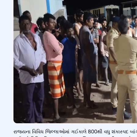
રાજ્યના વિવિધ જિલ્લાઓમાં ગઈકાલે 800થી વધુ શંકાસ્પદ બા