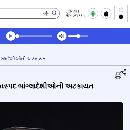
ડાઉનલોડ
મોબાઈલ એપ
Transcript summary
પ્લે ઓડિયો
 બાંગ્લાદેશીઓની અટકાયત
શંકાસ્પદ બાંગ્લાદેશીઓની અટકાયત