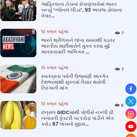
આફ્રિકાના ટોચના રોકાણકારોમાં ભારત
બન્યું ‘ગ્લોબલ લીડર’, 93 અબજ ડોલરના
વેપાર...
10 કલાક પહેલા
7
ભારતે શ્રીલંકાને લાંબા સમયથી પડતર
ભારતીય માછીમારોને મુક્ત કરવા મુદ્દે
માનવતાવાદી અભિગમ ...
10 કલાક પહેલા
7
સ્વતંત્રતા પર્વની ઉજવણી અંતર્ગત
દેશભરમાંથી સુરતમાં તૈયાર થયેલી
So
તિરંગાની માંગ
10 કલાક પહેલા
6
છત્રાલ GIDCમાંથી પોલીસે નકલી ઘી
બનાવતી ફેક્ટરી પર દરોડા પાડીને એક
કરોડ 67 લાખનો મુદ્દામ...