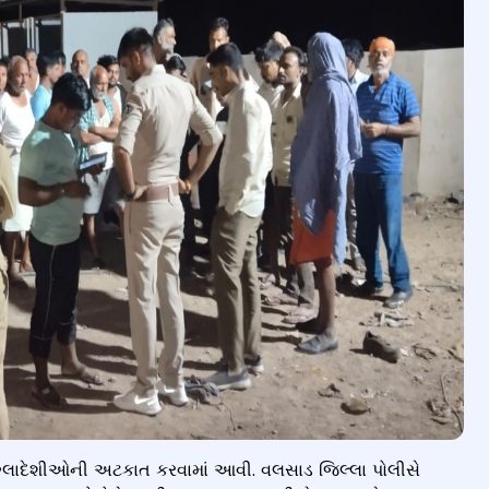
ંગ્લાદેશીઓની અટકાત કરવામાં આવી. વલસાડ જિલ્લા પોલીસે