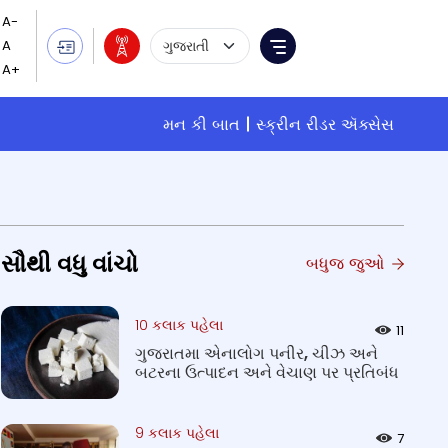
Language Selection
Menu
મન કી બાત
સ્ક્રીન રીડર ઍક્સેસ
સૌથી વધુ વાંચો
બધુજ જુઓ
10 કલાક પહેલા
11
ગુજરાતમા એનાલોગ પનીર, ચીઝ અને
બટરના ઉત્પાદન અને વેચાણ પર પ્રતિબંધ
9 કલાક પહેલા
7