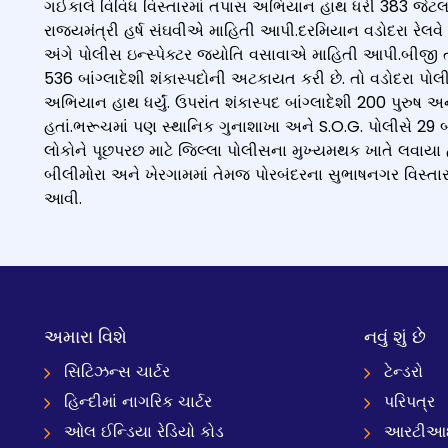
ગઈકાલે વિવિધ વિસ્તારમાં તપાસ અભિયાન હાથ ધરી 383 જેટલા
રાજ્યમંત્રી હર્ષ સંઘવીએ માહિતી આપી.દરમિયાન વડોદરા રેલવ
અંગે પોલીસ ઇન્સ્પેક્ટર જ્યોતિ વસાવાએ માહિતી આપી.બીજી 
536 બાંગ્લાદેશી શંકાસ્પદોની અટકાયત કરી છે. તો વડોદરા પ
અભિયાન હાથ ધર્યું. ઉપરાંત શંકાસ્પદ બાંગ્લાદેશી 200 પુરુ
હતાં.ભરૂચમાં પણ સ્થાનિક ગુનાશાખા અને S.O.G. પોલીસે 29 બ
લોકોને પૂછપરછ માટે જિલ્લા પોલીસના મુખ્યમથક ખાતે લવાયા
બીલીમોરા અને ખેરગામમાં તેમજ પોરબંદરના સુભાષનગર વિસ્તાર
આવી.
અમારા વિશે
નવું શું છે
સિટિઝન્સ ચાર્ટર
ટેન્ડરો
હિન્દીમાં નાગરિક ચાર્ટર
પરિપત્ર
ઓલ ઈન્ડિયા રેડિયો કોડ
આરટીઆઈ