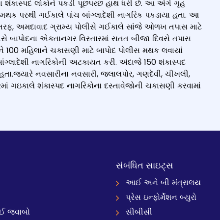
 શંકાસ્પદ લોકોને પકડી પૂછપરછ હાથ ધરી છે. આ અંગે ગૃહ
ે મથક પરથી ગઈકાલે પાંચ બાંગ્લાદેશી નાગરિક પકડાયા હતા. આ
તરફ, અમદાવાદ ગ્રામ્ય પોલીસે ગઈકાલે સાંજે ઓળખ તપાસ માટે
ોલીસે બાપોદના એકતાનગર વિસ્તારમાં સતત બીજા દિવસે તપાસ
ષ અને 100 મહિલાને ચકાસણી માટે બાપોદ પોલીસ મથક લવાયાં
ાંગ્લાદેશી નાગરિકોની અટકાયત કરી. અંદાજે 150 શંકાસ્પદ
 હતા.જ્યારે નવસારીના નવસારી, જલાલપોર, ગણદેવી, ચીખલી,
માં ગઇકાલે શંકાસ્પદ નાગરિકોના દસ્તાવેજોની ચકાસણી કરવામાં
સંબંધિત સાઇટ્સ
આઈ અને બી મંત્રાલય
પ્રેસ ઇન્ફોર્મેશન બ્યુરો
 જવાબો
સીબીસી