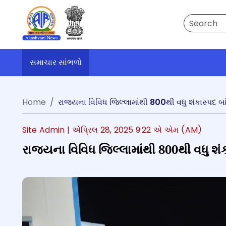
Search
સમાચાર સાંભળો
Home
રાજ્યના વિવિધ જિલ્લામાંથી 800થી વધુ શંકાસ્પદ
Site Admin |
એપ્રિલ 28, 2025 9:22 એ એમ (AM)
રાજ્યના વિવિધ જિલ્લામાંથી 800થી વધુ 