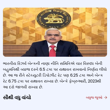
ભારતીય રિઝર્વ બેન્કની નાણા નીતિ સમિતિએ ચાર વિરુધ્ધ બેની
બહુમતિથી વ્યાજ દરને 6.5 ટકા પર યથાવત રાખવાનો નિર્ણય લીધો
છે. આ જ રીતે સ્ટેચ્યુટરી ડિપોઝીટ રેટ પણ 6.25 ટકા અને બેન્ક
રેટ 6.75 ટકા પર યથાવત રાખ્યા છે. બેન્કે ફેબ્રુઆરી, 2023થી
આ દરો જાળવી રાખ્યા છે.
સૌથી વધુ વાંચો
બધુજ જુઓ