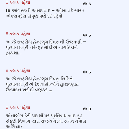
5 કલાક પહેલા
6
16 ઓગસ્ટની અમદાવાદ – ઓખા વંદે ભારત
એક્સપ્રેસ સંપૂર્ણ પણે રદ રહેશે
5 કલાક પહેલા
5
આજે રાષ્ટ્રીય હેન્ડલૂમ દિવસની ઉજવણી –
પ્રધાનમંત્રી નરેન્દ્ર મોદીએ નાગરિકોને
હાથશા...
5 કલાક પહેલા
5
આજે રાષ્ટ્રીય હેન્ડલૂમ દિવસ નિમિતે
પ્રધાનમંત્રીએ દેશવાસીઓને હાથવણાટ
ઉત્પાદન ખરીદી વણકર ...
5 કલાક પહેલા
3
એનાલોગ ડેરી પદાર્થો પર પ્રતિબંધ બાદ ફૂડ
સેફટી વિભાગ દ્વારા રાજ્યભરમાં સઘન તપાસ
અભિયાન