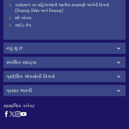
કાર્યસ્થળ પર મહિલાઓની જાતીય સતામણી અંગેની વિગતો
(નિવારણ, નિષેધ અને નિવારણ)
શી-બોક્સ
સાઈટ મેપ
નવું શું છે
સંબંધિત સાઇટ્સ
પ્રાદેશિક એકમોની વિગતો
પ્રસાર ભારતી
સામાજિક કનેક્ટ