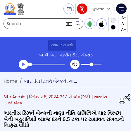
Language Selecti
Me
Search
સમાચાર સાંભળો
મન કી બાત
સ્ક્રીન રીડર ઍક્સેસ
Transcript summary
Home
ભારતીય રિઝર્વ બેન્કની નાણા નીતિ સમિતિએ ચાર વિરુધ્ધ બેની બહુમતિથી વ્યાજ દરને 6.5 ટકા પર યથાવત રાખવાનો નિર્ણય લીધો
પ્લે ઓડિયો
Site Admin |
ડિસેમ્બર 6, 2024 2:17 પી એમ(PM)
| ભારતીય
રિઝર્વ બેન્ક
ભારતીય રિઝર્વ બેન્કની નાણા નીતિ સમિતિએ ચાર વિરુધ્ધ
બેની બહુમતિથી વ્યાજ દરને 6.5 ટકા પર યથાવત રાખવાનો
નિર્ણય લીધો