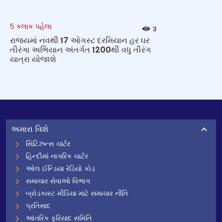
5 કલાક પહેલા
3
રાજ્યમાં નવથી 17 ઓગસ્ટ દરમિયાન હર ઘર
તીરંગા અભિયાન અંતર્ગત 1200થી વધુ તીરંગ
યાત્રા યોજાશે
અમારા વિશે
સિટિઝન્સ ચાર્ટર
હિન્દીમાં નાગરિક ચાર્ટર
ઓલ ઈન્ડિયા રેડિયો કોડ
સમાચાર સેવાઓ વિભાગ
બ્રોડકાસ્ટ મીડિયા માટે સમાચાર નીતિ
પ્રતિસાદ
આંતરિક ફરિયાદ સમિતિ