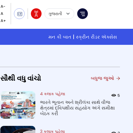
Language Selection
Menu
મન કી બાત
સ્ક્રીન રીડર ઍક્સેસ
સૌથી વધુ વાંચો
બધુજ જુઓ
4 કલાક પહેલા
5
ભારતે ભૂતાન અને શ્રીલંકા સાથે વીજ
ક્ષેત્રમાં દ્વિપક્ષીય સહયોગ અંગે સમીક્ષા
બેઠક કરી
3 કલાક પહેલા