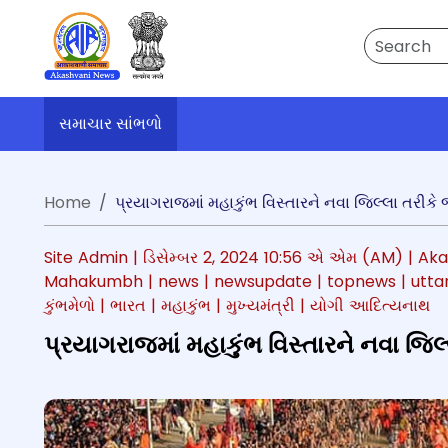
Search
સમાચાર સાંભળો
Home
પ્રયાગરાજમાં મહાકુંભ વિસ્તારને નવા જિલ્લા તરીકે 
Site Admin |
ડિસેમ્બર 2, 2024 10:56 એ એમ (AM)
| Ak
Mahakumbh
| news
| newsupdate
| topnews
| utt
કુંભમેળો
| ભારત
| મહાકુંભ
| મુખ્યમંત્રી
| યોગી આદિત્યનાથ
પ્રયાગરાજમાં મહાકુંભ વિસ્તારને નવા જિલ