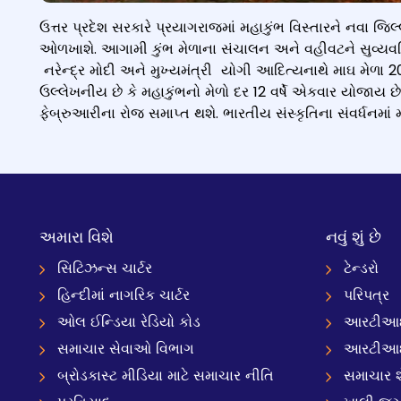
ઉત્તર પ્રદેશ સરકારે પ્રયાગરાજમાં મહાકુંભ વિસ્તારને નવા જિલ્લ
ઓળખાશે. આગામી કુંભ મેળાના સંચાલન અને વહીવટને સુવ્યવસ્થ
નરેન્દ્ર મોદી અને મુખ્યમંત્રી યોગી આદિત્યનાથે માઘ મેળા 2
ઉલ્લેખનીય છે કે મહાકુંભનો મેળો દર 12 વર્ષે એકવાર યોજાય 
ફેબ્રુઆરીના રોજ સમાપ્ત થશે. ભારતીય સંસ્કૃતિના સંવર્ધનમા
અમારા વિશે
નવું શું છે
સિટિઝન્સ ચાર્ટર
ટેન્ડરો
હિન્દીમાં નાગરિક ચાર્ટર
પરિપત્ર
ઓલ ઈન્ડિયા રેડિયો કોડ
આરટીઆઈ
સમાચાર સેવાઓ વિભાગ
આરટીઆ
બ્રોડકાસ્ટ મીડિયા માટે સમાચાર નીતિ
સમાચાર શ