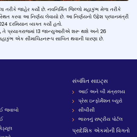
ા તરીકે જાહેર કર્યો છે. નવનિર્મિત જિલ્લો મહાકુંભ મેળા તરીકે
િત કરવા આ નિર્ણય લેવાયો છે. આ નિર્ણયનો ઉદ્દેશ પ્રધાનમંત્રી
024 દરમિયાન વ્યક્ત કર્યો હતો.
છે, તે પ્રયાગરાજમાં 13 જાન્યુઆરીએ શરૂ થશે અને 26
ં મહાકુંભ એક સીમાચિહ્નરૂપ સાબિત થવાની ધારણા છે.
સંબંધિત સાઇટ્સ
આઈ અને બી મંત્રાલય
પ્રેસ ઇન્ફોર્મેશન બ્યુરો
 જવાબો
સીબીસી
ઈ
ભારતનું રાષ્ટ્રીય પોર્ટલ
ેડ્યૂલ
પ્રાદેશિક એકમોની વિગતો