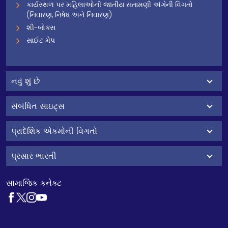
કાર્યસ્થળ પર મહિલાઓની જાતીય સતામણી અંગેની વિગતો
(નિવારણ, નિષેધ અને નિવારણ)
શી-બોક્સ
સાઈટ મેપ
નવું શું છે
સંબંધિત સાઇટ્સ
પ્રાદેશિક એકમોની વિગતો
પ્રસાર ભારતી
સામાજિક કનેક્ટ