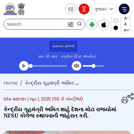
Language Selecti
Me
Search
સમાચાર સાંભળો
મન કી બાત
સ્ક્રીન રીડર ઍક્સેસ
Transcript summary
Home
કેન્દ્રીય ગૃહમંત્રી અમિત શાહે દેશના મોટા રાજ્યોમાં NFSU કોલેજ સ્થાપવાની જાહેરાત કરી.
પ્લે ઓડિયો
Site Admin |
જૂન 1, 2025 1:59 પી એમ(PM)
કેન્દ્રીય ગૃહમંત્રી અમિત શાહે દેશના મોટા રાજ્યોમાં
NFSU કોલેજ સ્થાપવાની જાહેરાત કરી.