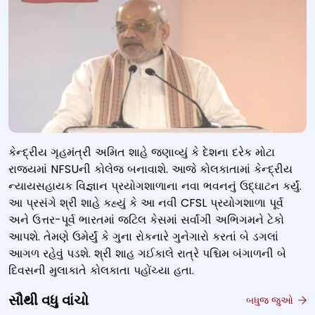
કેન્દ્રીય ગૃહમંત્રી અમિત શાહે જણાવ્યું કે દેશના દરેક મોટા
રાજ્યમાં NFSUની કોલેજ બનાવાશે. આજે કોલકાતામાં કેન્દ્રીય
ન્યાયસહાયક વિજ્ઞાન પ્રયોગશાળાના નવા ભવનનું ઉદ્ઘાટન કર્યું.
આ પ્રસંગે શ્રી શાહે કહ્યું કે આ નવી CFSL પ્રયોગશાળા પૂર્વ
અને ઉત્તર-પૂર્વ ભારતમાં જટિલ કેસમાં સર્વાંગી અભિગમને ટેકો
આપશે. તેમણે ઉમેર્યું કે ગુના રોકનારે ગુનેગારો કરતાં બે ડગલાં
આગળ રહેવું પડશે. શ્રી શાહ ગઈકાલે રાત્રે પશ્ચિમ બંગાળની બે
દિવસની મુલાકાતે કોલકાતા પહોંચ્યા હતા.
સૌથી વધુ વાંચો
બધુજ જુઓ