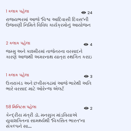
1 કલાક પહેલા
24
રાજ્યભરમાં આજે ‘વિશ્વ આદિવાસી દિવસ’ની
ઉજવણી નિમિતે વિવિધ કાર્યક્રમોનું આયોજન
2 કલાક પહેલા
4
જમ્મુ અને કાશ્મીરમાં તાજેતરના વરસાદને
કારણે આજથી અમરનાથ યાત્રા સ્થગિત કરાઇ
1 કલાક પહેલા
3
ઉત્તરાખંડ અને છત્તીસગઢમાં આજે ભારેથી અતિ
ભારે વરસાદ માટે ઓરેન્જ એલર્ટ
58 મિનિટસ પહેલા
2
કેન્દ્રીય મંત્રી ડૉ. મનસુખ માંડવિયાએ
યુવાશક્તિના સામર્થ્યથી ‘વિકસિત ભારત’ના
સંકલ્પને સા...