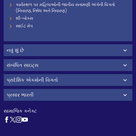
કાર્યસ્થળ પર મહિલાઓની જાતીય સતામણી અંગેની વિગતો
(નિવારણ, નિષેધ અને નિવારણ)
શી-બોક્સ
સાઈટ મેપ
નવું શું છે
સંબંધિત સાઇટ્સ
પ્રાદેશિક એકમોની વિગતો
પ્રસાર ભારતી
સામાજિક કનેક્ટ