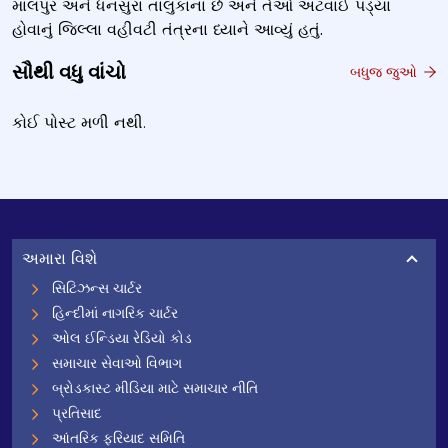
માલપુર અને ધનસુરા તાલુકાના છે અને તેઓ અટવાઈ પડ્યા
હોવાનું જિલ્લા વહીવટી તંત્રના ધ્યાને આવ્યું હતું.
સૌથી વધુ વાંચો
બધુજ જુઓ
કોઈ પોસ્ટ મળી નથી.
અમારા વિશે
સિટિઝન્સ ચાર્ટર
હિન્દીમાં નાગરિક ચાર્ટર
ઓલ ઈન્ડિયા રેડિયો કોડ
સમાચાર સેવાઓ વિભાગ
બ્રોડકાસ્ટ મીડિયા માટે સમાચાર નીતિ
પ્રતિસાદ
આંતરિક ફરિયાદ સમિતિ