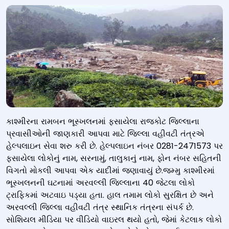
Kerala: 48 people killed and more than 100 injured
કાશ્મીરના રામબન ભૂસ્ખલનમાં ફસાયેલા રાજકોટ જિલ્લાના
પ્રવાસીઓની જાણકારી આપવા માટે જિલ્લા વહીવટી તંત્રએ
હેલ્પલાઇન સેવા શરુ કરી છે. હેલ્પલાઇન નંબર 0281-2471573 પર
ફસાયેલા લોકોનું નામ, સરનામું, તાલુકાનું નામ, ફોન નંબર સહિતની
વિગતો મોકલી આપવા એક યાદીમાં જણાવાયું છે.જમ્મુ કાશ્મીરમાં
ભૂસ્ખલનની ઘટનામાં અરવલ્લી જિલ્લાના 40 જેટલા લોકો
ટ્રાફિકમાં અટવાઇ પડ્યા હતા. હાલ તમામ લોકો સુરક્ષિત છે અને
અરવલ્લી જિલ્લા વહીવટી તંત્ર સ્થાનિક તંત્રના સંપર્ક છે.
સોશિયલ મીડિયા પર વીડિયો વાઇરલ થયો હતો, જેમાં કેટલાક લોકો