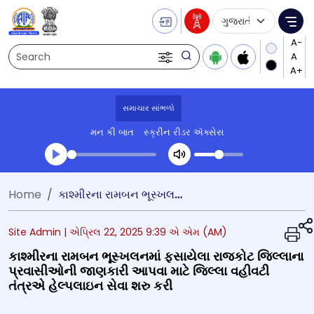
Language Selecti
Me
Search
સમાચાર સાંભળો
મન કી બાત
સ્ક્રીન રીડર ઍક્સેસ
Transcript summary
Home
કાશ્મીરના રામબન ભૂસ્ખલનમાં ફસાયેલા રાજકોટ જિલ્લાના પ્રવાસીઓની જાણકારી આપવા માટે જિલ્લા વહીવટી તંત્રએ હેલ્પલાઇન સેવા શરુ કરી
પ્લે ઓડિયો
Site Admin |
એપ્રિલ 22, 2025 9:39 એ એમ (AM)
કાશ્મીરના રામબન ભૂસ્ખલનમાં ફસાયેલા રાજકોટ જિલ્લાના
પ્રવાસીઓની જાણકારી આપવા માટે જિલ્લા વહીવટી
તંત્રએ હેલ્પલાઇન સેવા શરુ કરી