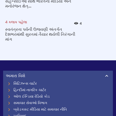
સહ-સીઈઓ સાથે ભારતના મીડિયા અને
મનોરંજન ક્ષેત્...
4 કલાક પહેલા
4
સ્વતંત્રતા પર્વની ઉજવણી અંતર્ગત
દેશભરમાંથી સુરતમાં તૈયાર થયેલી તિરંગાની
માંગ
અમારા વિશે
સિટિઝન્સ ચાર્ટર
હિન્દીમાં નાગરિક ચાર્ટર
ઓલ ઈન્ડિયા રેડિયો કોડ
સમાચાર સેવાઓ વિભાગ
બ્રોડકાસ્ટ મીડિયા માટે સમાચાર નીતિ
પ્રતિસાદ