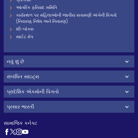
આંતરિક ફરિયાદ સમિતિ
કાર્યસ્થળ પર મહિલાઓની જાતીય સતામણી અંગેની વિગતો
(નિવારણ, નિષેધ અને નિવારણ)
શી-બોક્સ
સાઈટ મેપ
નવું શું છે
સંબંધિત સાઇટ્સ
પ્રાદેશિક એકમોની વિગતો
પ્રસાર ભારતી
સામાજિક કનેક્ટ