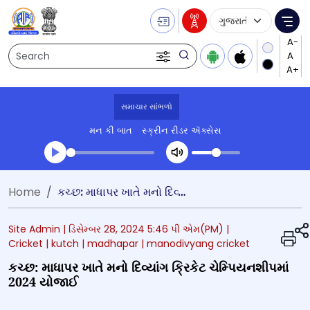
Language Selecti
Me
Search
સમાચાર સાંભળો
મન કી બાત
સ્ક્રીન રીડર ઍક્સેસ
Transcript summary
Home
કચ્છ: માધાપર ખાતે મનો દિવ્યાંગ ક્રિકેટ ચેમ્પિયનશીપમાં 2024 યોજાઈ
પ્લે ઓડિયો
Site Admin |
ડિસેમ્બર 28, 2024 5:46 પી એમ(PM)
|
Cricket
| kutch
| madhapar
| manodivyang cricket
કચ્છ: માધાપર ખાતે મનો દિવ્યાંગ ક્રિકેટ ચેમ્પિયનશીપમાં
2024 યોજાઈ