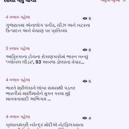
સૌથી વધુ વાંચો
4 કલાક પહેલા
6
ગુજરાતમા એનાલોગ પનીર, ચીઝ અને બટરના
ઉત્પાદન અને વેચાણ પર પ્રતિબંધ
3 કલાક પહેલા
6
આફ્રિકાના ટોચના રોકાણકારોમાં ભારત બન્યું
‘ગ્લોબલ લીડર’, 93 અબજ ડોલરના વેપાર...
4 કલાક પહેલા
5
ભારતે શ્રીલંકાને લાંબા સમયથી પડતર
ભારતીય માછીમારોને મુક્ત કરવા મુદ્દે
માનવતાવાદી અભિગમ ...
4 કલાક પહેલા
4
પ્રધાનમંત્રી નરેન્દ્ર મોદીએ નેટફ્લિક્સના