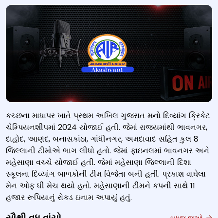
કચ્છના માધાપર ખાતે પ્રથમ અખિલ ગુજરાત મનો દિવ્યાંગ ક્રિકેટ
ચેમ્પિયનશીપમાં 2024 યોજાઈ હતી. જેમાં રાજ્યમાંથી ભાવનગર,
દાહોદ, આણંદ, બનાસકાંઠા, ગાંધીનગર, અમદાવાદ સહિત કુલ 8
જિલ્લાની ટીમોએ ભાગ લીધો હતો. જેમાં ફાઇનલમાં ભાવનગર અને
મહેસાણા વચ્ચે યોજાઈ હતી. જેમાં મહેસાણા જિલ્લાની દિશા
સ્કૂલના દિવ્યાંગ બાળકોની ટીમ વિજેતા બની હતી. પ્રકાશ વાઘેલા
મેન ઓફ ધી મેચ થયો હતો. મહેસાણાની ટીમને કપની સાથે 11
હજાર રૂપિયાનું રોકડ ઇનામ અપાયું હતું.
બધુજ જુઓ