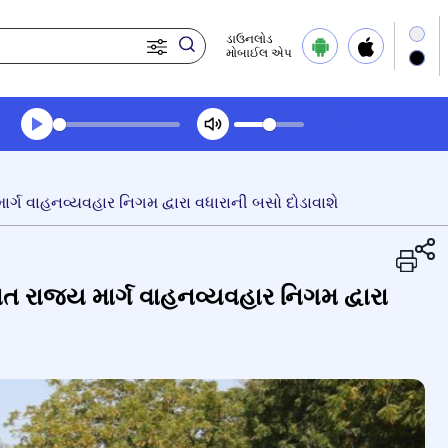
ડાઉનલોડ
મોબાઈલ એપ
Transcript summary
પ્લે ઓડિયો
ર્ગ વાહનવ્યવહાર નિગમ દ્વારા વધારાની બસો દોડાવાશે
 રાજ્ય માર્ગ વાહનવ્યવહાર નિગમ દ્વારા