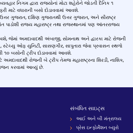
યવહાર નિગમ દ્વારા રાજ્યોનાં મોટા શહેરોને જોડતી દૈનિક ૧
ી માટે વધારાની બસો દોડાવવામાં આવશે.
ઉત્તર ગુજરાત, દક્ષિણ ગુજરાતથી ઉત્તર ગુજરાત, અને સૌરાષ્ટ્ર
ાંત પાડોશી રાજ્ય મહારાષ્ટ્ર તથા રાજસ્થાનમાં પણ આંતરરાજ્ય
વશે, જેમાં અમદાવાદથી અંબાજી, સોમનાથ અને દ્વારકા માટે રોજની
ા, સ્ટેચ્યુ ઓફ યુનિટી, સાસણગીર, સાપુતારા જેવા પ્રવાસન સ્થળો
ની ૧૦ બસોની ટ્રીપ દોડાવવામાં આવશે.
 અમદાવાદથી રોજની બે ટ્રીપ તેમજ મહારાષ્ટ્રના શિરડી, નાશિક,
જન કરવામાં આવ્યું છે.
સંબંધિત સાઇટ્સ
આઈ અને બી મંત્રાલય
પ્રેસ ઇન્ફોર્મેશન બ્યુરો