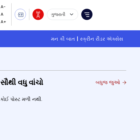
Language Selection
Menu
મન કી બાત
સ્ક્રીન રીડર ઍક્સેસ
સૌથી વધુ વાંચો
બધુજ જુઓ
કોઈ પોસ્ટ મળી નથી.