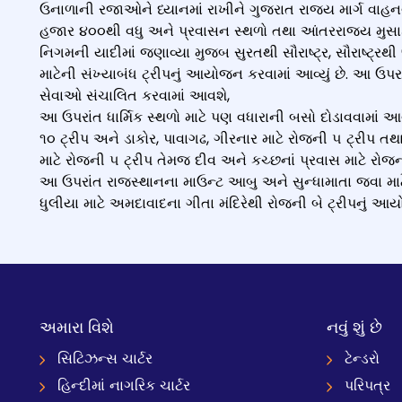
ઉનાળાની રજાઓને ધ્યાનમાં રાખીને ગુજરાત રાજ્ય માર્ગ વાહનવ્
હજાર ૪૦૦થી વધુ અને પ્રવાસન સ્થળો તથા આંતરરાજ્ય મુસાફર
નિગમની યાદીમાં જણાવ્યા મુજબ સુરતથી સૌરાષ્ટ્ર, સૌરાષ્ટ્રથી 
માટેની સંખ્યાબંધ ટ્રીપનું આયોજન કરવામાં આવ્યું છે. આ ઉપર
સેવાઓ સંચાલિત કરવામાં આવશે,
આ ઉપરાંત ધાર્મિક સ્થળો માટે પણ વધારાની બસો દોડાવવામાં આ
૧૦ ટ્રીપ અને ડાકોર, પાવાગઢ, ગીરનાર માટે રોજની ૫ ટ્રીપ તથ
માટે રોજની ૫ ટ્રીપ તેમજ દીવ અને કચ્છનાં પ્રવાસ માટે રોજ
આ ઉપરાંત રાજસ્થાનના માઉન્ટ આબુ અને સુન્ધામાતા જવા માટે
ધુલીયા માટે અમદાવાદના ગીતા મંદિરેથી રોજની બે ટ્રીપનું આયો
અમારા વિશે
નવું શું છે
સિટિઝન્સ ચાર્ટર
ટેન્ડરો
હિન્દીમાં નાગરિક ચાર્ટર
પરિપત્ર