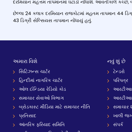
દરમિયાન મહત્તમ તાપમાનમાં ઘટાડો નોંધાશે. આવતીકાલે કચ્છ, 
છેલ્લા 24 કલાક દરમિયાન રાજકોટમાં મહતમ તાપમાન 44 ડિગ્રી 
43 ડિગ્રી સેલ્સિયસ તાપમાન નોંધાયું હતું.
અમારા વિશે
નવું શું છે
સિટિઝન્સ ચાર્ટર
ટેન્ડરો
હિન્દીમાં નાગરિક ચાર્ટર
પરિપત્ર
ઓલ ઈન્ડિયા રેડિયો કોડ
આરટીઆઈ
સમાચાર સેવાઓ વિભાગ
આરટીઆ
બ્રોડકાસ્ટ મીડિયા માટે સમાચાર નીતિ
સમાચાર શ
પ્રતિસાદ
ખાલી જગ
આંતરિક ફરિયાદ સમિતિ
સંપર્ક