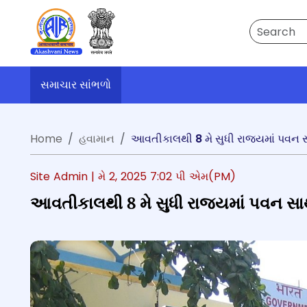
Search
સમાચાર સાંભળો
Home
હવામાન
આવતીકાલથી 8 મે સુધી રાજ્યમાં પવન 
Site Admin |
મે 2, 2025 7:02 પી એમ(PM)
આવતીકાલથી 8 મે સુધી રાજ્યમાં પવન સ