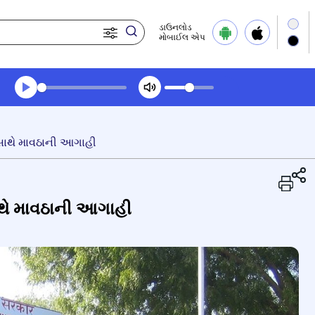
ડાઉનલોડ
મોબાઈલ એપ
Transcript summary
પ્લે ઓડિયો
સાથે માવઠાની આગાહી
ાથે માવઠાની આગાહી