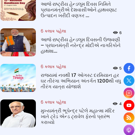
આજે રાષ્ટ્રીય હેન્ડલૂમ દિવસ નિમિતે
પ્રધાનમંત્રીએ દેશવાસીઓને હાથવણાટ
ઉત્પાદન ખરીદી વણકર ...
6 કલાક પહેલા
6
આજે રાષ્ટ્રીય હેન્ડલૂમ દિવસની ઉજવણી
– પ્રધાનમંત્રી નરેન્દ્ર મોદીએ નાગરિકોને
હાથશા...
So
6 કલાક પહેલા
5
રાજ્યમાં નવથી 17 ઓગસ્ટ દરમિયાન હર
ઘર તીરંગા અભિયાન અંતર્ગત 1200થી વધુ
તીરંગ યાત્રા યોજાશે
6 કલાક પહેલા
4
મુખ્યમંત્રી ભૂપેન્દ્ર પટેલે મહાત્મા મંદિર
ખાતે ટ્રેડ એન્ડ ટ્રાવેલ ફેરનો પ્રારંભ
કરાવ્યો