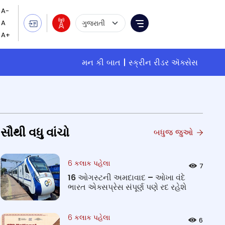
Language Selection
Menu
મન કી બાત
સ્ક્રીન રીડર ઍક્સેસ
સૌથી વધુ વાંચો
બધુજ જુઓ
6 કલાક પહેલા
7
16 ઓગસ્ટની અમદાવાદ – ઓખા વંદે
ભારત એક્સપ્રેસ સંપૂર્ણ પણે રદ રહેશે
6 કલાક પહેલા
6