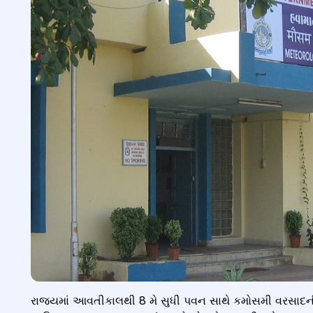
રાજયમાં આવતીકાલથી 8 મે સુધી પવન સાથે કમોસમી વરસાદન