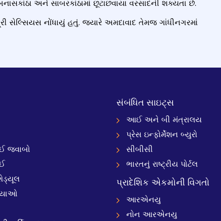
બનાસકાંઠા અને સાબરકાંઠામાં છૂટાછવાયા વરસાદની શક્યતા છે.
સેલ્સિયસ નોંધાયું હતું. જ્યારે અમદાવાદ તેમજ ગાંધીનગરમાં
સંબંધિત સાઇટ્સ
આઈ અને બી મંત્રાલય
પ્રેસ ઇન્ફોર્મેશન બ્યુરો
 જવાબો
સીબીસી
ઈ
ભારતનું રાષ્ટ્રીય પોર્ટલ
ેડ્યૂલ
પ્રાદેશિક એકમોની વિગતો
્યાઓ
આરએનયુ
નોન આરએનયુ