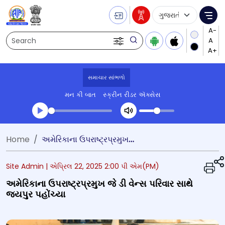
Language Selecti
Me
Search
સમાચાર સાંભળો
મન કી બાત
સ્ક્રીન રીડર ઍક્સેસ
Transcript summary
Home
અમેરિકાના ઉપરાષ્ટ્રપ્રમુખ જે ડી વેન્સ પરિવાર સાથે જયપુર પહોંચ્યા
પ્લે ઓડિયો
Site Admin |
એપ્રિલ 22, 2025 2:00 પી એમ(PM)
અમેરિકાના ઉપરાષ્ટ્રપ્રમુખ જે ડી વેન્સ પરિવાર સાથે
જયપુર પહોંચ્યા