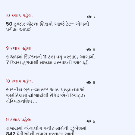
10 કલાક પહેલા
7
50 હજાર જેટલા શિક્ષકો આજે ટેટ- એચની
પરીક્ષા આપશે
9 કલાક પહેલા
6
રાજ્યમાં સિઝનનો 11 ટકા વધુ વરસાદ, આગામી
7 દિવસ હળવાથી મધ્યમ વરસાદની આગાહી
10 કલાક પહેલા
6
ભારતીય ગ્રાન્ડમાસ્ટર આર. પ્રજ્ઞાનંધાએ
અમેરિકામા યોજાયેલી રેપિડ અને બ્લિટ્ઝ
ચેમ્પિયનશિપ ...
9 કલાક પહેલા
5
રાજ્યમાં એનાલોગ પનીર સામેની ઝુંબેશમાં
842 પેઢીઓની તપાસ કરવામાં આવી