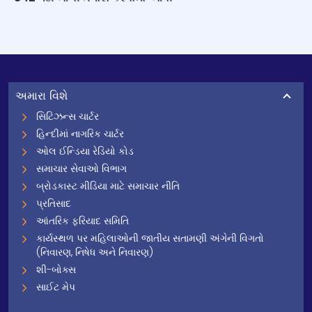
અમારા વિશે
સિટિઝન્સ ચાર્ટર
હિન્દીમાં નાગરિક ચાર્ટર
ઓલ ઈન્ડિયા રેડિયો કોડ
સમાચાર સેવાઓ વિભાગ
બ્રોડકાસ્ટ મીડિયા માટે સમાચાર નીતિ
પ્રતિસાદ
આંતરિક ફરિયાદ સમિતિ
કાર્યસ્થળ પર મહિલાઓની જાતીય સતામણી અંગેની વિગતો
(નિવારણ, નિષેધ અને નિવારણ)
શી-બોક્સ
સાઈટ મેપ