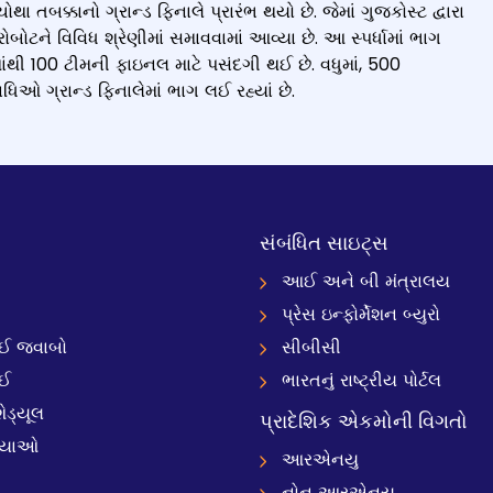
બક્કાનો ગ્રાન્ડ ફિનાલે પ્રારંભ થયો છે. જેમાં ગુજકોસ્ટ દ્વારા
ોબોટને વિવિધ શ્રેણીમાં સમાવવામાં આવ્યા છે. આ સ્પર્ધામાં ભાગ
ંથી 100 ટીમની ફાઇનલ માટે પસંદગી થઈ છે. વધુમાં, 500
ધિઓ ગ્રાન્ડ ફિનાલેમાં ભાગ લઈ રહ્યાં છે.
સંબંધિત સાઇટ્સ
આઈ અને બી મંત્રાલય
પ્રેસ ઇન્ફોર્મેશન બ્યુરો
 જવાબો
સીબીસી
ઈ
ભારતનું રાષ્ટ્રીય પોર્ટલ
ેડ્યૂલ
પ્રાદેશિક એકમોની વિગતો
્યાઓ
આરએનયુ
નોન આરએનયુ