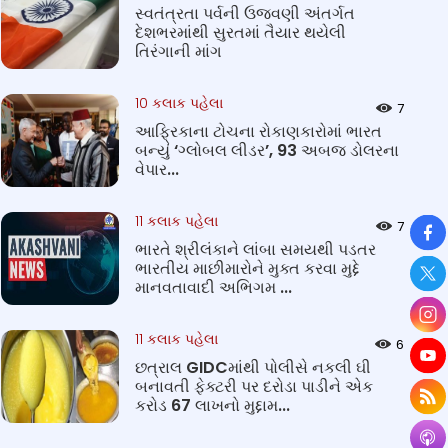
સ્વતંત્રતા પર્વની ઉજવણી અંતર્ગત
દેશભરમાંથી સુરતમાં તૈયાર થયેલી
તિરંગાની માંગ
10 કલાક પહેલા
7
આફ્રિકાના ટોચના રોકાણકારોમાં ભારત
બન્યું ‘ગ્લોબલ લીડર’, 93 અબજ ડોલરના
વેપાર...
So
11 કલાક પહેલા
7
ભારતે શ્રીલંકાને લાંબા સમયથી પડતર
ભારતીય માછીમારોને મુક્ત કરવા મુદ્દે
માનવતાવાદી અભિગમ ...
11 કલાક પહેલા
6
છત્રાલ GIDCમાંથી પોલીસે નકલી ઘી
બનાવતી ફેક્ટરી પર દરોડા પાડીને એક
કરોડ 67 લાખનો મુદ્દામ...