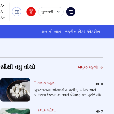
Language Selection
Menu
મન કી બાત
સ્ક્રીન રીડર ઍક્સેસ
સૌથી વધુ વાંચો
બધુજ જુઓ
11 કલાક પહેલા
11
ગુજરાતમા એનાલોગ પનીર, ચીઝ અને
બટરના ઉત્પાદન અને વેચાણ પર પ્રતિબંધ
11 કલાક પહેલા
7