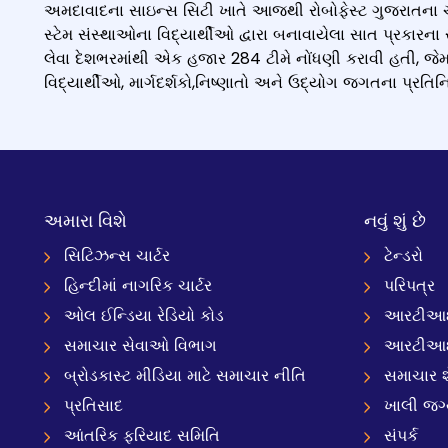
અમદાવાદના સાઇન્સ સિટી ખાતે આજથી રોબોફેસ્ટ ગુજરાતના ચોથા ત
સ્ટેમ સંસ્થાઓના વિદ્યાર્થીઓ દ્વારા બનાવાયેલા સાત પ્રકારના ર
લેવા દેશભરમાંથી એક હજાર 284 ટીમે નોંધણી કરાવી હતી, જેમા
વિદ્યાર્થીઓ, માર્ગદર્શકો,નિષ્ણાતો અને ઉદ્યોગ જગતના પ્રતિનિ
અમારા વિશે
નવું શું છે
સિટિઝન્સ ચાર્ટર
ટેન્ડરો
હિન્દીમાં નાગરિક ચાર્ટર
પરિપત્ર
ઓલ ઈન્ડિયા રેડિયો કોડ
આરટીઆઈ
સમાચાર સેવાઓ વિભાગ
આરટીઆ
બ્રોડકાસ્ટ મીડિયા માટે સમાચાર નીતિ
સમાચાર શ
પ્રતિસાદ
ખાલી જગ
આંતરિક ફરિયાદ સમિતિ
સંપર્ક