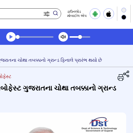
ડાઉનલોડ
મોબાઈલ એપ
Transcript summary
પ્લે ઓડિયો
ાતના ચોથા તબક્કાનો ગ્રાન્ડ ફિનાલે પ્રારંભ થયો છે
બોફેસ્ટ
ફેસ્ટ ગુજરાતના ચોથા તબક્કાનો ગ્રાન્ડ