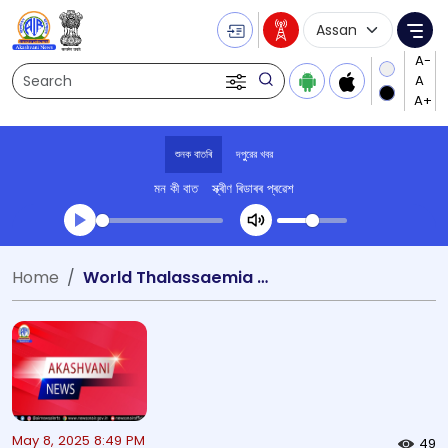
Language Selecti
Me
Search
শুনক বাতৰি
দপুুরের খবর
মন কী বাত
স্ক্ৰীণ ৰিডাৰৰ প্ৰৱেশ
Transcript summary
Home
World Thalassaemia Day
খেলা অডিঅ' দপুুরের খবর
May 8, 2025 8:49 PM
49