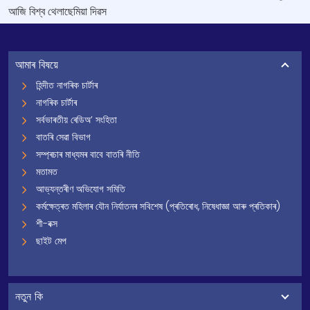
আজি বিশ্ব থেলাছেমিয়া দিৱস
আমাৰ বিষয়ে
হিন্দীত নাগৰিক চাৰ্টাৰ
নাগৰিক চাৰ্টাৰ
সৰ্বভাৰতীয় ৰেডিঅ’ সংহিতা
বাতৰি সেৱা বিভাগ
সম্প্ৰচাৰ মাধ্যমৰ বাবে বাতৰি নীতি
মতামত
আভ্যন্তৰীণ অভিযোগ সমিতি
কৰ্মক্ষেত্ৰত মহিলাৰ যৌন নিৰ্যাতনৰ সবিশেষ (প্ৰতিৰোধ, নিষেধাজ্ঞা আৰু প্ৰতিকাৰ)
শী-বক্স
ছাইট মেপ
নতুন কি