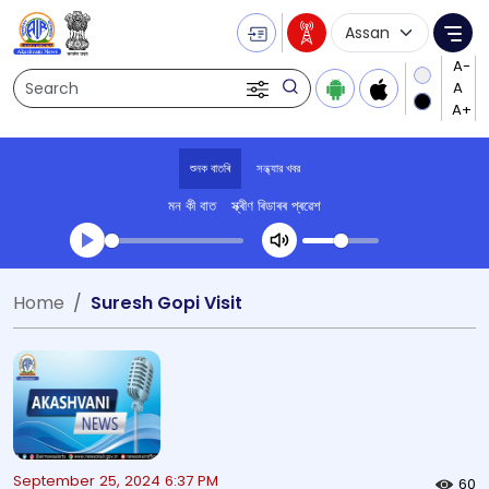
Language Selecti
Me
Search
শুনক বাতৰি
সন্ধ্যার খবর
মন কী বাত
স্ক্ৰীণ ৰিডাৰৰ প্ৰৱেশ
Transcript summary
Home
Suresh Gopi Visit
খেলা অডিঅ' সন্ধ্যার খবর
September 25, 2024 6:37 PM
60