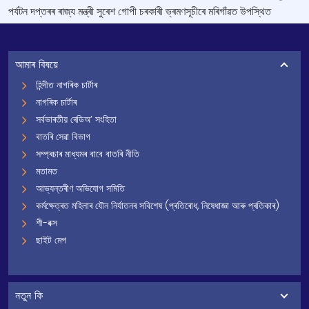
পৰ্যটন দপ্তৰৰ ৰাজ্য মন্ত্ৰী সুৰেশ গোপী চৰকাৰী ভ্ৰমণসূচীৰে মৰিগাঁৱত উপস্থিত
আমাৰ বিষয়ে
হিন্দীত নাগৰিক চাৰ্টাৰ
নাগৰিক চাৰ্টাৰ
সৰ্বভাৰতীয় ৰেডিঅ’ সংহিতা
বাতৰি সেৱা বিভাগ
সম্প্ৰচাৰ মাধ্যমৰ বাবে বাতৰি নীতি
মতামত
আভ্যন্তৰীণ অভিযোগ সমিতি
কৰ্মক্ষেত্ৰত মহিলাৰ যৌন নিৰ্যাতনৰ সবিশেষ (প্ৰতিৰোধ, নিষেধাজ্ঞা আৰু প্ৰতিকাৰ)
শী-বক্স
ছাইট মেপ
নতুন কি