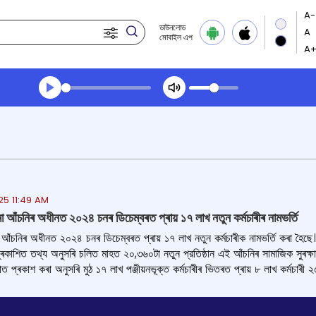
ডাউনলোড
মোবাইল এপ
Transcript summary
খেলা অডিঅ' দপুুরের খবর
25 11:49 AM
বীমা আঁচনিৰ অধীনত ২০২৪ চনৰ ডিচেম্বৰত প্ৰায় ১৭ লাখ নতুন কৰ্মচাৰীৰ নামভৰ্তি
মা আঁচনিৰ অধীনত ২০২৪ চনৰ ডিচেম্বৰত প্ৰায় ১৭ লাখ নতুন কৰ্মচাৰীক নামভৰ্তি কৰা হৈছে। ক
্ৰকাশিত তথ্য অনুসৰি চলিত মাহত ২০,৩৬০টা নতুন প্রতিষ্ঠান এই আঁচনিৰ সামাজিক সুৰক্ষ
িটোত প্ৰকাশ কৰা অনুসৰি মুঠ ১৭ লাখ পঞ্জীয়নভূক্ত কৰ্মচাৰীৰ ভিতৰত প্ৰায় ৮ লাখ কৰ্মচা