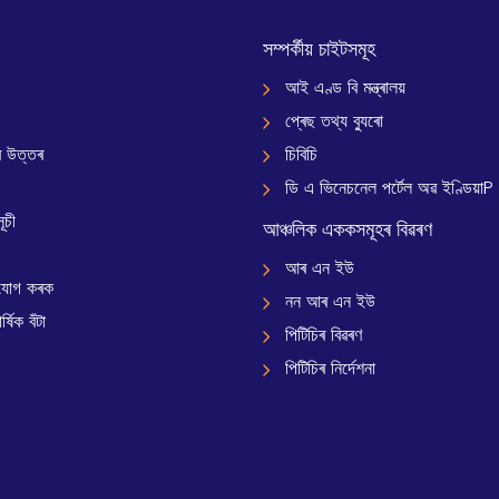
সম্পৰ্কীয় চাইটসমূহ
আই এণ্ড বি মন্ত্ৰালয়
প্ৰেছ তথ্য ব্যুৰো
 উত্তৰ
চিবিচি
ডি এ ভিনেচনেল পৰ্টেল অৱ ইণ্ডিয়াP
ূচী
আঞ্চলিক এককসমূহৰ বিৱৰণ
আৰ এন ইউ
যোগ কৰক
নন আৰ এন ইউ
্ষিক বঁটা
পিটিচিৰ বিৱৰণ
পিটিচিৰ নিৰ্দেশনা