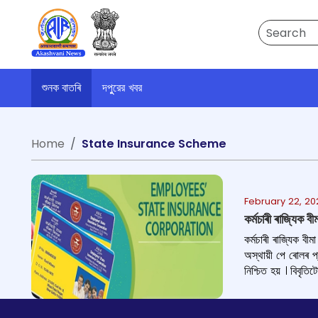
Search
শুনক বাতৰি
দপুুরের খবর
Home
State Insurance Scheme
February 22, 20
কৰ্মচাৰী ৰাজ্যিক 
কৰ্মচাৰী ৰাজ্যিক বী
অস্থায়ী পে ৰোলৰ প
নিশ্চিত হয় । বিবৃত
Employees' State Insurance