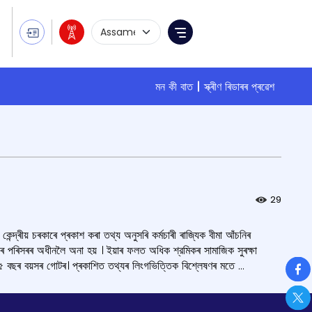
Language Selection
Menu
মন কী বাত
স্ক্ৰীণ ৰিডাৰৰ প্ৰৱেশ
29
েন্দ্ৰীয় চৰকাৰে প্ৰকাশ কৰা তথ্য অনুসৰি কৰ্মচাৰী ৰাজ্যিক বীমা আঁচনিৰ
াৰ পৰিসৰৰ অধীনলৈ অনা হয় । ইয়াৰ ফলত অধিক শ্রমিকৰ সামাজিক সুৰক্ষা
So
ৰী ২৫ বছৰ বয়সৰ গোটৰ। প্ৰকাশিত তথ্যৰ লিংগভিত্তিক বিশ্লেষণৰ মতে ...