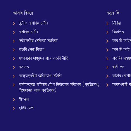
Corporation (ESIC).
আমাৰ বিষয়ে
নতুন কি
হিন্দীত নাগৰিক চাৰ্টাৰ
নিবিদা
নাগৰিক চাৰ্টাৰ
বিজ্ঞপ্তি
সৰ্বভাৰতীয় ৰেডিঅ’ সংহিতা
আৰ টি আইৰ
বাতৰি সেৱা বিভাগ
আৰ টি আই
সম্প্ৰচাৰ মাধ্যমৰ বাবে বাতৰি নীতি
বাতৰিৰ সময়স
মতামত
খালী পদ
আভ্যন্তৰীণ অভিযোগ সমিতি
আমাৰ যোগা
কৰ্মক্ষেত্ৰত মহিলাৰ যৌন নিৰ্যাতনৰ সবিশেষ (প্ৰতিৰোধ,
আকাশবাণী বাৰ
নিষেধাজ্ঞা আৰু প্ৰতিকাৰ)
শী-বক্স
ছাইট মেপ