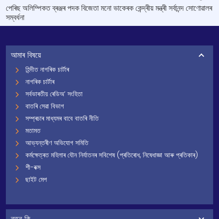
পেৰিছ অলিম্পিকত ব্ৰঞ্জৰ পদক বিজেতা মনো ভাকেৰক কেন্দ্ৰীয় মন্ত্ৰী সৰ্বানন্দ সোণোৱালৰ
সম্বর্ধনা
আমাৰ বিষয়ে
হিন্দীত নাগৰিক চাৰ্টাৰ
নাগৰিক চাৰ্টাৰ
সৰ্বভাৰতীয় ৰেডিঅ’ সংহিতা
বাতৰি সেৱা বিভাগ
সম্প্ৰচাৰ মাধ্যমৰ বাবে বাতৰি নীতি
মতামত
আভ্যন্তৰীণ অভিযোগ সমিতি
কৰ্মক্ষেত্ৰত মহিলাৰ যৌন নিৰ্যাতনৰ সবিশেষ (প্ৰতিৰোধ, নিষেধাজ্ঞা আৰু প্ৰতিকাৰ)
শী-বক্স
ছাইট মেপ
নতুন কি