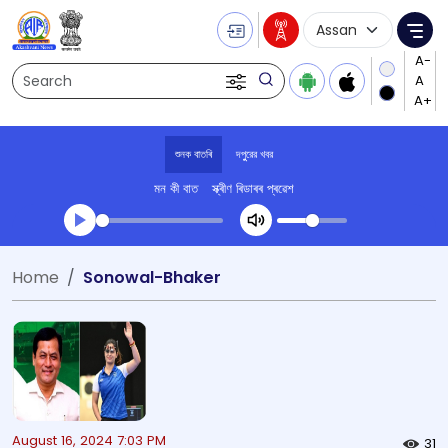
Language Selecti
Me
Search
শুনক বাতৰি
দপুুরের খবর
মন কী বাত
স্ক্ৰীণ ৰিডাৰৰ প্ৰৱেশ
Transcript summary
Home
Sonowal-Bhaker
খেলা অডিঅ' দপুুরের খবর
August 16, 2024 7:03 PM
31