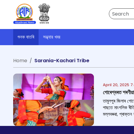
Search
শুনক বাতৰি
সন্ধ্যার খবর
Home
Sarania-Kachari Tribe
April 20, 2025 7
গোৰেশ্বৰত শৰণীয়া 
তামুলপুৰ জিলাৰ গোৰে
পাছতে মাংগলিক ৰীতি-
মল্লবৰুৱা, প্ৰাক্ত