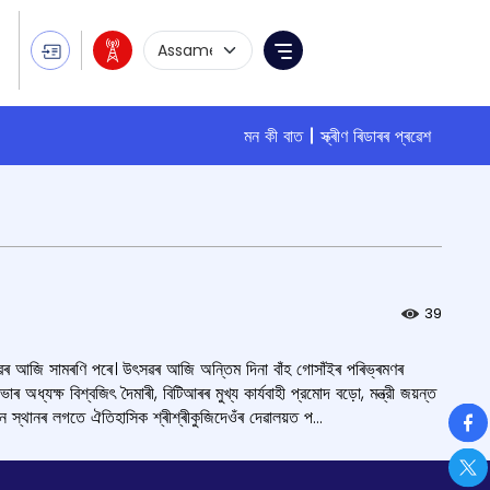
Language Selection
Menu
মন কী বাত
স্ক্ৰীণ ৰিডাৰৰ প্ৰৱেশ
39
ঁই উৎসৱৰ আজি সামৰণি পৰে। উৎসৱৰ আজি অন্তিম দিনা বাঁহ গোসাঁইৰ পৰিভ্ৰমণৰ
ধ্যক্ষ বিশ্বজিৎ দৈমাৰী, বিটিআৰৰ মুখ্য কাৰ্যবাহী প্রমোদ বড়ো, মন্ত্রী জয়ন্ত
So
ন স্থানৰ লগতে ঐতিহাসিক শ্ৰীশ্ৰীকুজিদেওঁৰ দেৱালয়ত প...