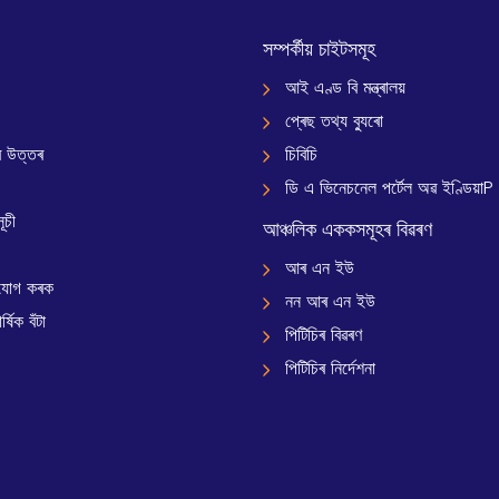
সম্পৰ্কীয় চাইটসমূহ
আই এণ্ড বি মন্ত্ৰালয়
প্ৰেছ তথ্য ব্যুৰো
 উত্তৰ
চিবিচি
ডি এ ভিনেচনেল পৰ্টেল অৱ ইণ্ডিয়াP
ূচী
আঞ্চলিক এককসমূহৰ বিৱৰণ
আৰ এন ইউ
যোগ কৰক
নন আৰ এন ইউ
্ষিক বঁটা
পিটিচিৰ বিৱৰণ
পিটিচিৰ নিৰ্দেশনা