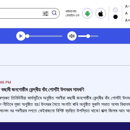
ডাউনলোড
মোবাইল এপ
Transcript summary
খেলা অডিঅ' সন্ধ্যার খবর
:46 PM
কছাৰী জনগোষ্ঠীৰ কেন্দ্ৰীয় বাঁহ গোসাঁই উৎসৱৰ সামৰণি
শ্বৰত তিনিদিনীয়া কাৰ্যসূচীৰে অনুষ্ঠিত শৰণীয়া কছাৰী জনগোষ্ঠীৰ কেন্দ্ৰীয় বাঁহ গোসা
নীতিৰে পূজা অনুষ্ঠিত হয়। উৎসৱৰ সৈতে সংগতি ৰাখি অনুষ্ঠিত মুকলি সভাত অসম বিধানসভাৰ অ
ন সাংসদ নৱ শৰণীয়াৰ লগতে কেইবাজনো বিশিষ্ট ব্যক্তি উপস্থিত থাকে। বাক্সা জিলাৰ আন আ