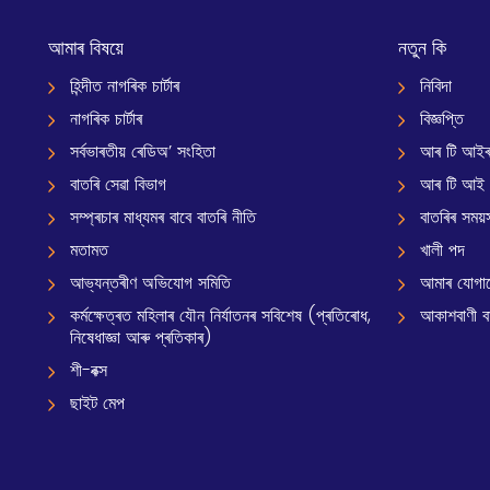
আমাৰ বিষয়ে
নতুন কি
হিন্দীত নাগৰিক চাৰ্টাৰ
নিবিদা
নাগৰিক চাৰ্টাৰ
বিজ্ঞপ্তি
সৰ্বভাৰতীয় ৰেডিঅ’ সংহিতা
আৰ টি আইৰ
বাতৰি সেৱা বিভাগ
আৰ টি আই
সম্প্ৰচাৰ মাধ্যমৰ বাবে বাতৰি নীতি
বাতৰিৰ সময়স
মতামত
খালী পদ
আভ্যন্তৰীণ অভিযোগ সমিতি
আমাৰ যোগা
কৰ্মক্ষেত্ৰত মহিলাৰ যৌন নিৰ্যাতনৰ সবিশেষ (প্ৰতিৰোধ,
আকাশবাণী বাৰ
নিষেধাজ্ঞা আৰু প্ৰতিকাৰ)
শী-বক্স
ছাইট মেপ