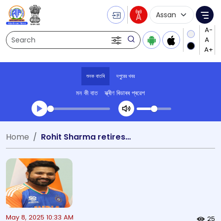
Language Selecti
Me
Search
শুনক বাতৰি
দপুুরের খবর
মন কী বাত
স্ক্ৰীণ ৰিডাৰৰ প্ৰৱেশ
Transcript summary
Home
Rohit Sharma retires from Test Cricket
খেলা অডিঅ' দপুুরের খবর
May 8, 2025 10:33 AM
25