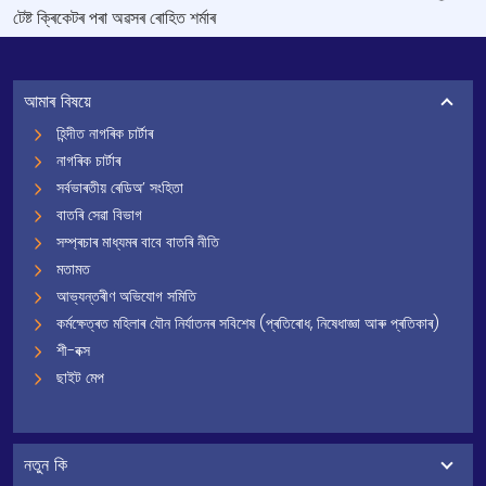
টেষ্ট ক্ৰিকেটৰ পৰা অৱসৰ ৰোহিত শৰ্মাৰ
আমাৰ বিষয়ে
হিন্দীত নাগৰিক চাৰ্টাৰ
নাগৰিক চাৰ্টাৰ
সৰ্বভাৰতীয় ৰেডিঅ’ সংহিতা
বাতৰি সেৱা বিভাগ
সম্প্ৰচাৰ মাধ্যমৰ বাবে বাতৰি নীতি
মতামত
আভ্যন্তৰীণ অভিযোগ সমিতি
কৰ্মক্ষেত্ৰত মহিলাৰ যৌন নিৰ্যাতনৰ সবিশেষ (প্ৰতিৰোধ, নিষেধাজ্ঞা আৰু প্ৰতিকাৰ)
শী-বক্স
ছাইট মেপ
নতুন কি