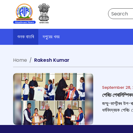
Search
শুনক বাতৰি
দপুুরের খবর
Home
Rakesh Kumar
September 28, 
পেৰিচ পেৰালিম্পিক
জম্মু-কাশ্মীৰৰ উপ-
ধৰ্মবিদদ্বয়ক পেৰিচ