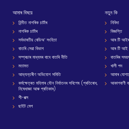
আমাৰ বিষয়ে
নতুন কি
হিন্দীত নাগৰিক চাৰ্টাৰ
নিবিদা
নাগৰিক চাৰ্টাৰ
বিজ্ঞপ্তি
সৰ্বভাৰতীয় ৰেডিঅ’ সংহিতা
আৰ টি আইৰ
বাতৰি সেৱা বিভাগ
আৰ টি আই
সম্প্ৰচাৰ মাধ্যমৰ বাবে বাতৰি নীতি
বাতৰিৰ সময়স
মতামত
খালী পদ
আভ্যন্তৰীণ অভিযোগ সমিতি
আমাৰ যোগা
কৰ্মক্ষেত্ৰত মহিলাৰ যৌন নিৰ্যাতনৰ সবিশেষ (প্ৰতিৰোধ,
আকাশবাণী বাৰ
নিষেধাজ্ঞা আৰু প্ৰতিকাৰ)
শী-বক্স
ছাইট মেপ