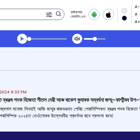
ডাউনলোড
মোবাইল এপ
Transcript summary
খেলা অডিঅ' দপুুরের খবর
2024 8:33 PM
ত ব্ৰঞ্জৰ পদক বিজেতা শীতল দেৱী আৰু ৰাকেশ কুমাৰক সম্বৰ্ধনা জম্মু-কাশ্মীৰৰ উ
ৰাজ্যপাল মনোজ সিনহাই আজি জম্মুৰ ৰাজভৱনত পেৰিচ পেৰালিম্পিকত ব্ৰঞ্জৰ পদক বিজেতা শীত
 পেৰালিম্পিক ২০২৪ত তেওঁলোকৰ উল্লেখনীয় প্ৰদৰ্শনৰ বাবে প্ৰশংসা কৰে।