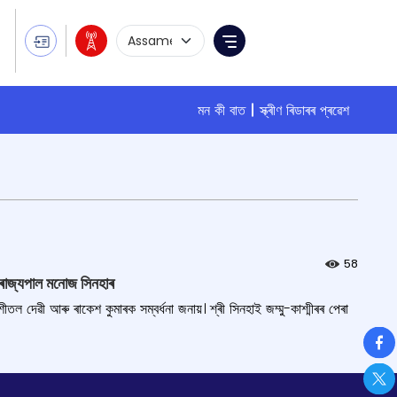
Language Selection
Menu
মন কী বাত
স্ক্ৰীণ ৰিডাৰৰ প্ৰৱেশ
58
প-ৰাজ্যপাল মনোজ সিনহাৰ
ল দেৱী আৰু ৰাকেশ কুমাৰক সম্বৰ্ধনা জনায়। শ্ৰী সিনহাই জম্মু-কাশ্মীৰৰ পেৰা
So