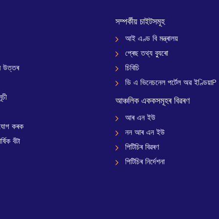
সম্পৰ্কীয় চাইটসমূহ
আই এণ্ড বি মন্ত্ৰালয়
প্ৰেছ তথ্য ব্যুৰো
 উত্তৰ
চিবিচি
ডি এ ভিনেচনেল পৰ্টেল অৱ ইণ্ডিয়াP
ূচী
আঞ্চলিক এককসমূহৰ বিৱৰণ
আৰ এন ইউ
যোগ কৰক
নন আৰ এন ইউ
্ষিক বঁটা
পিটিচিৰ বিৱৰণ
পিটিচিৰ নিৰ্দেশনা