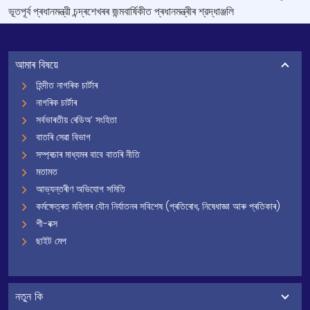
ভূতপূৰ্ব প্ৰধানমন্ত্রী চন্দ্ৰশেখৰৰ জন্মবার্ষিকীত প্ৰধানমন্ত্ৰীৰ শ্রদ্ধাঞ্জলি
আমাৰ বিষয়ে
হিন্দীত নাগৰিক চাৰ্টাৰ
নাগৰিক চাৰ্টাৰ
সৰ্বভাৰতীয় ৰেডিঅ’ সংহিতা
বাতৰি সেৱা বিভাগ
সম্প্ৰচাৰ মাধ্যমৰ বাবে বাতৰি নীতি
মতামত
আভ্যন্তৰীণ অভিযোগ সমিতি
কৰ্মক্ষেত্ৰত মহিলাৰ যৌন নিৰ্যাতনৰ সবিশেষ (প্ৰতিৰোধ, নিষেধাজ্ঞা আৰু প্ৰতিকাৰ)
শী-বক্স
ছাইট মেপ
নতুন কি