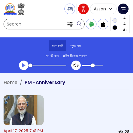
Language Selecti
Me
Search
শুনক বাতৰি
দপুুরের খবর
মন কী বাত
স্ক্ৰীণ ৰিডাৰৰ প্ৰৱেশ
Transcript summary
Home
PM -Anniversary
খেলা অডিঅ' দপুুরের খবর
April 17, 2025 7:41 PM
28