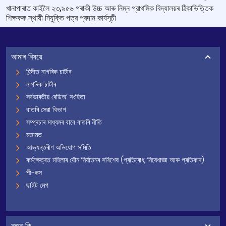
খানাপাৰাত কাইলৈ ২৩,৯৫৬ গৰাকী উচ্চ আৰু নিম্ন প্রাথমিক বিদ্যালয়ৰ ঠিকাভিত্তিক
শিক্ষকক স্থায়ী নিযুক্তি পত্র প্রদান কাৰ্যসূচী
আমাৰ বিষয়ে
হিন্দীত নাগৰিক চাৰ্টাৰ
নাগৰিক চাৰ্টাৰ
সৰ্বভাৰতীয় ৰেডিঅ’ সংহিতা
বাতৰি সেৱা বিভাগ
সম্প্ৰচাৰ মাধ্যমৰ বাবে বাতৰি নীতি
মতামত
আভ্যন্তৰীণ অভিযোগ সমিতি
কৰ্মক্ষেত্ৰত মহিলাৰ যৌন নিৰ্যাতনৰ সবিশেষ (প্ৰতিৰোধ, নিষেধাজ্ঞা আৰু প্ৰতিকাৰ)
শী-বক্স
ছাইট মেপ
নতুন কি