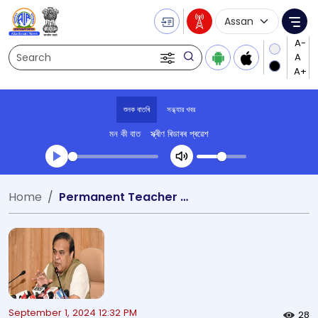
Language Selecti
Me
Search
শুনক বাতৰি
সন্ধ্যার খবর
মন কী বাত
স্ক্ৰীণ ৰিডাৰৰ প্ৰৱেশ
Transcript summary
Home
Permanent Teacher appointment Assam Govt
খেলা অডিঅ' সন্ধ্যার খবর
September 1, 2024 12:32 PM
28