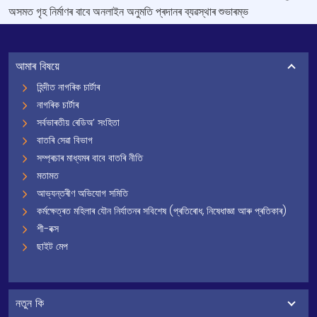
অসমত গৃহ নিৰ্মাণৰ বাবে অনলাইন অনুমতি প্ৰদানৰ ব্যৱস্থাৰ শুভাৰম্ভ
আমাৰ বিষয়ে
হিন্দীত নাগৰিক চাৰ্টাৰ
নাগৰিক চাৰ্টাৰ
সৰ্বভাৰতীয় ৰেডিঅ’ সংহিতা
বাতৰি সেৱা বিভাগ
সম্প্ৰচাৰ মাধ্যমৰ বাবে বাতৰি নীতি
মতামত
আভ্যন্তৰীণ অভিযোগ সমিতি
কৰ্মক্ষেত্ৰত মহিলাৰ যৌন নিৰ্যাতনৰ সবিশেষ (প্ৰতিৰোধ, নিষেধাজ্ঞা আৰু প্ৰতিকাৰ)
শী-বক্স
ছাইট মেপ
নতুন কি