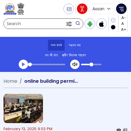
Language Selecti
Me
Search
শুনক বাতৰি
সন্ধ্যার খবর
মন কী বাত
স্ক্ৰীণ ৰিডাৰৰ প্ৰৱেশ
Transcript summary
Home
online building permission assam
খেলা অডিঅ' সন্ধ্যার খবর
February 13, 2025 9:03 PM
40