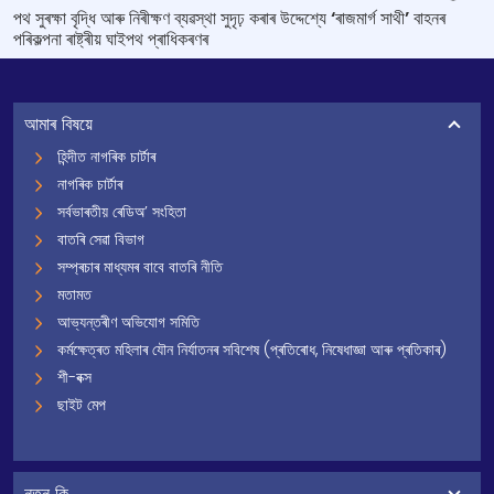
পথ সুৰক্ষা বৃদ্ধি আৰু নিৰীক্ষণ ব্যৱস্থা সুদৃঢ় কৰাৰ উদ্দেশ্যে ‘ৰাজমাৰ্গ সাথী’ বাহনৰ
পৰিকল্পনা ৰাষ্ট্ৰীয় ঘাইপথ প্ৰাধিকৰণৰ
আমাৰ বিষয়ে
হিন্দীত নাগৰিক চাৰ্টাৰ
নাগৰিক চাৰ্টাৰ
সৰ্বভাৰতীয় ৰেডিঅ’ সংহিতা
বাতৰি সেৱা বিভাগ
সম্প্ৰচাৰ মাধ্যমৰ বাবে বাতৰি নীতি
মতামত
আভ্যন্তৰীণ অভিযোগ সমিতি
কৰ্মক্ষেত্ৰত মহিলাৰ যৌন নিৰ্যাতনৰ সবিশেষ (প্ৰতিৰোধ, নিষেধাজ্ঞা আৰু প্ৰতিকাৰ)
শী-বক্স
ছাইট মেপ
নতুন কি