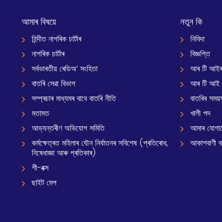
আমাৰ বিষয়ে
নতুন কি
হিন্দীত নাগৰিক চাৰ্টাৰ
নিবিদা
নাগৰিক চাৰ্টাৰ
বিজ্ঞপ্তি
সৰ্বভাৰতীয় ৰেডিঅ’ সংহিতা
আৰ টি আইৰ
বাতৰি সেৱা বিভাগ
আৰ টি আই
সম্প্ৰচাৰ মাধ্যমৰ বাবে বাতৰি নীতি
বাতৰিৰ সময়স
মতামত
খালী পদ
আভ্যন্তৰীণ অভিযোগ সমিতি
আমাৰ যোগা
কৰ্মক্ষেত্ৰত মহিলাৰ যৌন নিৰ্যাতনৰ সবিশেষ (প্ৰতিৰোধ,
আকাশবাণী বাৰ
নিষেধাজ্ঞা আৰু প্ৰতিকাৰ)
শী-বক্স
ছাইট মেপ