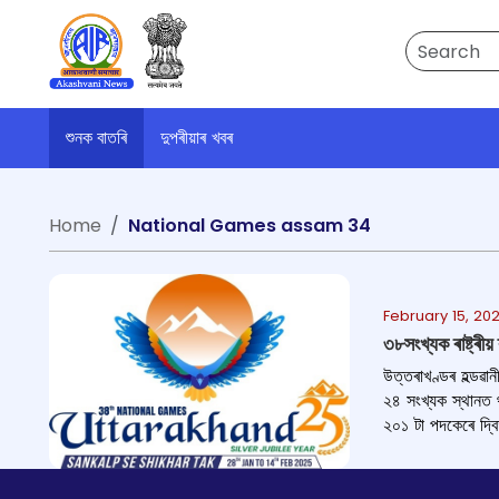
Search
শুনক বাতৰি
দুপৰীয়াৰ খবৰ
Home
National Games assam 34
February 15, 202
৩৮সংখ্যক ৰাষ্ট্ৰী
উত্তৰাখণ্ডৰ হল্ডৱান
২৪ সংখ্যক স্থানত থা
২০১ টা পদকেৰে দ্বিত