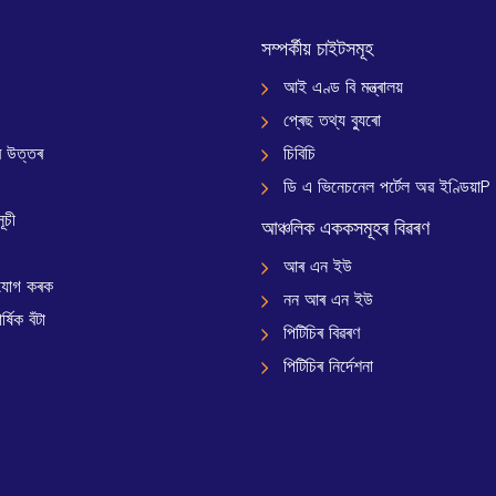
সম্পৰ্কীয় চাইটসমূহ
আই এণ্ড বি মন্ত্ৰালয়
প্ৰেছ তথ্য ব্যুৰো
 উত্তৰ
চিবিচি
ডি এ ভিনেচনেল পৰ্টেল অৱ ইণ্ডিয়াP
ূচী
আঞ্চলিক এককসমূহৰ বিৱৰণ
আৰ এন ইউ
যোগ কৰক
নন আৰ এন ইউ
্ষিক বঁটা
পিটিচিৰ বিৱৰণ
পিটিচিৰ নিৰ্দেশনা