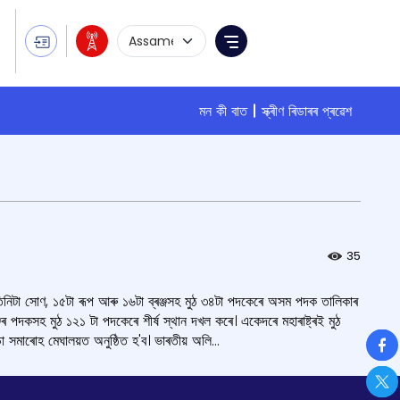
Language Selection
Menu
মন কী বাত
স্ক্ৰীণ ৰিডাৰৰ প্ৰৱেশ
35
ৰোহত তিনিটা সোণ, ১৫টা ৰূপ আৰু ১৬টা ব্ৰঞ্জসহ মুঠ ৩৪টা পদকেৰে অসম পদক তালিকাৰ
্জৰ পদকসহ মুঠ ১২১ টা পদকেৰে শীৰ্ষ স্থান দখল কৰে। একেদৰে মহাৰাষ্ট্ৰই মুঠ
So
়া সমাৰোহ মেঘালয়ত অনুষ্ঠিত হ'ব। ভাৰতীয় অলি...