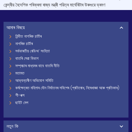
কেন্দ্ৰীয় বৈদেশিক পৰিক্ৰমা ৰাজ্য মন্ত্ৰী পৱিত্ৰ মাৰ্ঘেৰিটাৰ উৰুগুৱে ভ্ৰমণ
আমাৰ বিষয়ে
হিন্দীত নাগৰিক চাৰ্টাৰ
নাগৰিক চাৰ্টাৰ
সৰ্বভাৰতীয় ৰেডিঅ’ সংহিতা
বাতৰি সেৱা বিভাগ
সম্প্ৰচাৰ মাধ্যমৰ বাবে বাতৰি নীতি
মতামত
আভ্যন্তৰীণ অভিযোগ সমিতি
কৰ্মক্ষেত্ৰত মহিলাৰ যৌন নিৰ্যাতনৰ সবিশেষ (প্ৰতিৰোধ, নিষেধাজ্ঞা আৰু প্ৰতিকাৰ)
শী-বক্স
ছাইট মেপ
নতুন কি