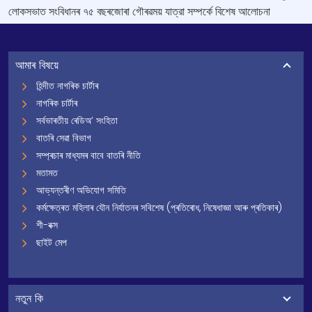
লোকসভাত সংবিধানৰ ৭৫ বছৰজোৰা গৌৰৱময় যাত্রা সম্পর্কে বিশেষ আলোচনা
আমাৰ বিষয়ে
হিন্দীত নাগৰিক চাৰ্টাৰ
নাগৰিক চাৰ্টাৰ
সৰ্বভাৰতীয় ৰেডিঅ’ সংহিতা
বাতৰি সেৱা বিভাগ
সম্প্ৰচাৰ মাধ্যমৰ বাবে বাতৰি নীতি
মতামত
আভ্যন্তৰীণ অভিযোগ সমিতি
কৰ্মক্ষেত্ৰত মহিলাৰ যৌন নিৰ্যাতনৰ সবিশেষ (প্ৰতিৰোধ, নিষেধাজ্ঞা আৰু প্ৰতিকাৰ)
শী-বক্স
ছাইট মেপ
নতুন কি