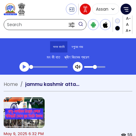
Language Selecti
Me
Search
শুনক বাতৰি
দপুুরের খবর
মন কী বাত
স্ক্ৰীণ ৰিডাৰৰ প্ৰৱেশ
Transcript summary
Home
jammu kashmir attack
খেলা অডিঅ' দপুুরের খবর
May 9, 2025 6:32 PM
55