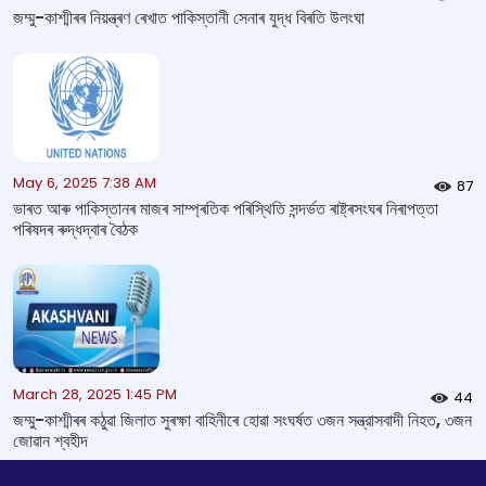
জম্মু-কাশ্মীৰৰ নিয়ন্ত্ৰণ ৰেখাত পাকিস্তানী সেনাৰ যুদ্ধ বিৰতি উলংঘা
May 6, 2025 7:38 AM
87
ভাৰত আৰু পাকিস্তানৰ মাজৰ সাম্প্ৰতিক পৰিস্থিতি সন্দৰ্ভত ৰাষ্ট্ৰসংঘৰ নিৰাপত্তা
পৰিষদৰ ৰুদ্ধদ্বাৰ বৈঠক
March 28, 2025 1:45 PM
44
জম্মু-কাশ্মীৰৰ কঠুৱা জিলাত সুৰক্ষা বাহিনীৰে হোৱা সংঘৰ্ষত ৩জন সন্ত্রাসবাদী নিহত, ৩জন
জোৱান শ্বহীদ