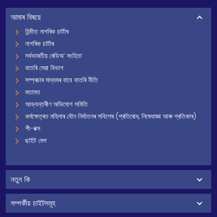
আমাৰ বিষয়ে
হিন্দীত নাগৰিক চাৰ্টাৰ
নাগৰিক চাৰ্টাৰ
সৰ্বভাৰতীয় ৰেডিঅ’ সংহিতা
বাতৰি সেৱা বিভাগ
সম্প্ৰচাৰ মাধ্যমৰ বাবে বাতৰি নীতি
মতামত
আভ্যন্তৰীণ অভিযোগ সমিতি
কৰ্মক্ষেত্ৰত মহিলাৰ যৌন নিৰ্যাতনৰ সবিশেষ (প্ৰতিৰোধ, নিষেধাজ্ঞা আৰু প্ৰতিকাৰ)
শী-বক্স
ছাইট মেপ
নতুন কি
সম্পৰ্কীয় চাইটসমূহ