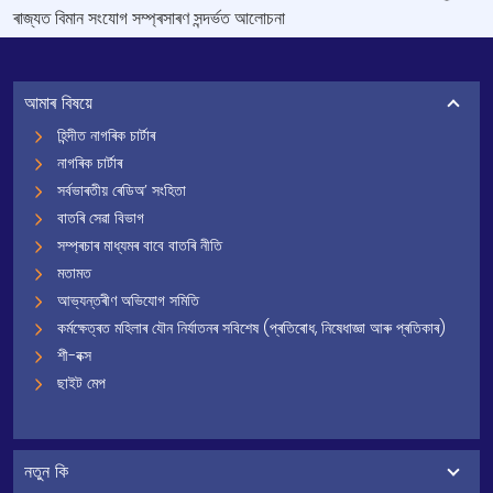
ৰাজ্যত বিমান সংযোগ সম্প্ৰসাৰণ সন্দৰ্ভত আলোচনা
আমাৰ বিষয়ে
হিন্দীত নাগৰিক চাৰ্টাৰ
নাগৰিক চাৰ্টাৰ
সৰ্বভাৰতীয় ৰেডিঅ’ সংহিতা
বাতৰি সেৱা বিভাগ
সম্প্ৰচাৰ মাধ্যমৰ বাবে বাতৰি নীতি
মতামত
আভ্যন্তৰীণ অভিযোগ সমিতি
কৰ্মক্ষেত্ৰত মহিলাৰ যৌন নিৰ্যাতনৰ সবিশেষ (প্ৰতিৰোধ, নিষেধাজ্ঞা আৰু প্ৰতিকাৰ)
শী-বক্স
ছাইট মেপ
নতুন কি