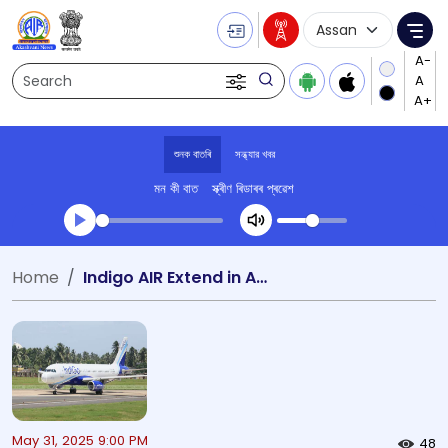
Language Selecti
Me
Search
শুনক বাতৰি
সন্ধ্যার খবর
মন কী বাত
স্ক্ৰীণ ৰিডাৰৰ প্ৰৱেশ
Transcript summary
Home
Indigo AIR Extend in Assam
খেলা অডিঅ' সন্ধ্যার খবর
May 31, 2025 9:00 PM
48