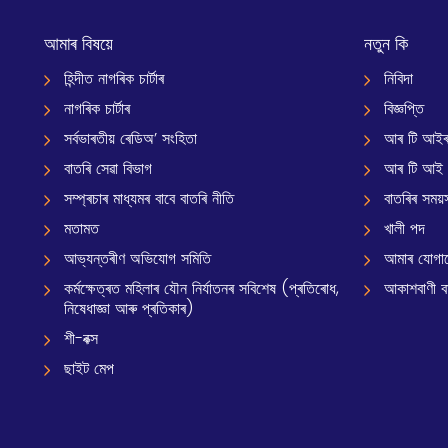
আমাৰ বিষয়ে
নতুন কি
হিন্দীত নাগৰিক চাৰ্টাৰ
নিবিদা
নাগৰিক চাৰ্টাৰ
বিজ্ঞপ্তি
সৰ্বভাৰতীয় ৰেডিঅ’ সংহিতা
আৰ টি আইৰ
বাতৰি সেৱা বিভাগ
আৰ টি আই
সম্প্ৰচাৰ মাধ্যমৰ বাবে বাতৰি নীতি
বাতৰিৰ সময়স
মতামত
খালী পদ
আভ্যন্তৰীণ অভিযোগ সমিতি
আমাৰ যোগা
কৰ্মক্ষেত্ৰত মহিলাৰ যৌন নিৰ্যাতনৰ সবিশেষ (প্ৰতিৰোধ,
আকাশবাণী বাৰ
নিষেধাজ্ঞা আৰু প্ৰতিকাৰ)
শী-বক্স
ছাইট মেপ