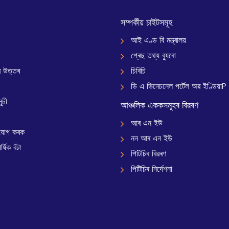
সম্পৰ্কীয় চাইটসমূহ
আই এণ্ড বি মন্ত্ৰালয়
প্ৰেছ তথ্য ব্যুৰো
 উত্তৰ
চিবিচি
ডি এ ভিনেচনেল পৰ্টেল অৱ ইণ্ডিয়াP
ূচী
আঞ্চলিক এককসমূহৰ বিৱৰণ
আৰ এন ইউ
যোগ কৰক
নন আৰ এন ইউ
্ষিক বঁটা
পিটিচিৰ বিৱৰণ
পিটিচিৰ নিৰ্দেশনা