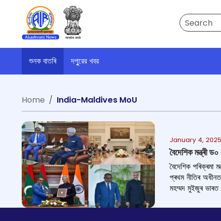
Search
শুনক বাতৰি
দপুুরের খবর
Home
India-Maldives MoU
January 4, 2025
বৈদেশিক মন্ত্ৰী ড০
বৈদেশিক পৰিক্ৰমা মন
প্ৰথম নীতিৰ অধীনত দ
মহম্মদ মুইজুৰ ভাৰত 