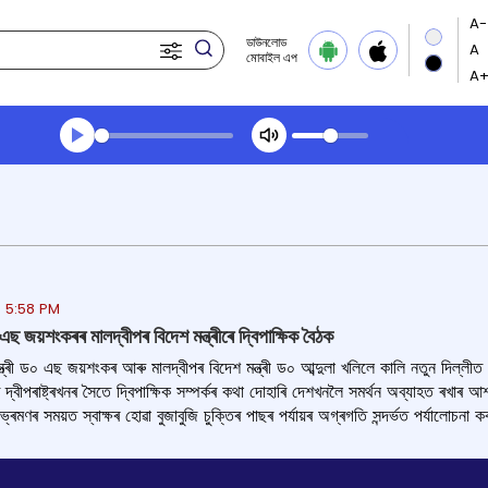
ডাউনলোড
মোবাইল এপ
Transcript summary
খেলা অডিঅ' দপুুরের খবর
 5:58 PM
 এছ জয়শংকৰৰ মালদ্বীপৰ বিদেশ মন্ত্ৰীৰে দ্বিপাক্ষিক বৈঠক
্ত্ৰী ড০ এছ জয়শংকৰ আৰু মালদ্বীপৰ বিদেশ মন্ত্ৰী ড০ আব্দুলা খলিলে কালি নতুন দিল্লীত 
্বীপৰাষ্ট্ৰখনৰ সৈতে দ্বিপাক্ষিক সম্পৰ্কৰ কথা দোহাৰি দেশখনলৈ সমৰ্থন অব্যাহত ৰখাৰ আশ্ব
ভ্ৰমণৰ সময়ত স্বাক্ষৰ হোৱা বুজাবুজি চুক্তিৰ পাছৰ পৰ্যায়ৰ অগ্ৰগতি সন্দৰ্ভত পর্যালোচনা