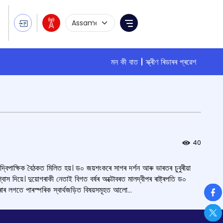
Language Selection
Menu
মন কী বাত
স্ক্ৰীণ ৰিডাৰৰ প্ৰৱেশ
40
দ্বিপাক্ষিক বৈঠকত মিলিত হয়। ড০ জয়শংকৰে সাগৰ দৰ্শন আৰু ভাৰতৰ চুবুৰীয়া
াস দিয়ে। দুয়োগৰাকী নেতাই বিগত বৰ্ষৰ অক্টোবৰত মালদ্বীপৰ ৰাষ্ট্ৰপতি ড০
So
 কৰাৰ লগতে পাৰস্পৰিক স্বার্থজড়িত বিষয়সমূহত আলো...