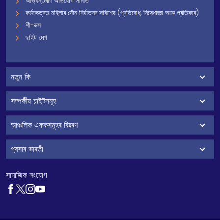
আভ্যন্তৰীণ অভিযোগ সমিতি
কৰ্মক্ষেত্ৰত মহিলাৰ যৌন নিৰ্যাতনৰ সবিশেষ (প্ৰতিৰোধ, নিষেধাজ্ঞা আৰু প্ৰতিকাৰ)
শী-বক্স
ছাইট মেপ
নতুন কি
সম্পৰ্কীয় চাইটসমূহ
আঞ্চলিক এককসমূহৰ বিৱৰণ
প্ৰসাৰ ভাৰতী
সামাজিক সংযোগ