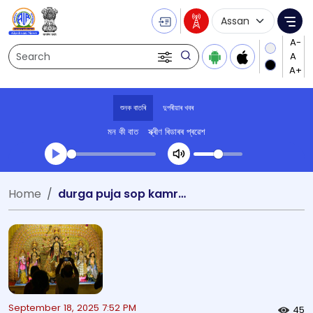
Language Selecti
Me
Search
শুনক বাতৰি
দুপৰীয়াৰ খবৰ
মন কী বাত
স্ক্ৰীণ ৰিডাৰৰ প্ৰৱেশ
Transcript summary
Home
durga puja sop kamrup
খেলা অডিঅ' দুপৰীয়াৰ খবৰ
Guwahati: An
September 18, 2025 7:52 PM
45