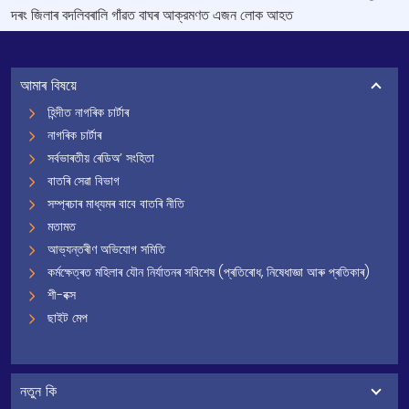
দৰং জিলাৰ বদলিবৰালি গাঁৱত বাঘৰ আক্রমণত এজন লোক আহত
আমাৰ বিষয়ে
হিন্দীত নাগৰিক চাৰ্টাৰ
নাগৰিক চাৰ্টাৰ
সৰ্বভাৰতীয় ৰেডিঅ’ সংহিতা
বাতৰি সেৱা বিভাগ
সম্প্ৰচাৰ মাধ্যমৰ বাবে বাতৰি নীতি
মতামত
আভ্যন্তৰীণ অভিযোগ সমিতি
কৰ্মক্ষেত্ৰত মহিলাৰ যৌন নিৰ্যাতনৰ সবিশেষ (প্ৰতিৰোধ, নিষেধাজ্ঞা আৰু প্ৰতিকাৰ)
শী-বক্স
ছাইট মেপ
নতুন কি