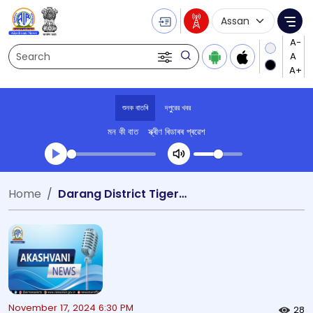
Language Selecti
Me
Search
শুনক বাতৰি
দপুুরের খবর
মন কী বাত
স্ক্ৰীণ ৰিডাৰৰ প্ৰৱেশ
Transcript summary
Home
Darang District Tiger attack
খেলা অডিঅ' দপুুরের খবর
November 17, 2024 6:30 PM
28