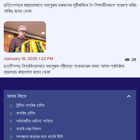
ছত্তিশগড়ৰ ৰাজ্যভাষাতে মহাপুৰুষ গুৰুজনাৰ সৃষ্টিৰাজিক লৈ শিক্ষাৰ্থীসকলে গৱেষণা কৰিব
পাৰিব: ৰমেন ডেকা
January 19, 2025 1:22 PM
28
ছত্তীশগড় বিশ্ববিদ্যালয়ত মহাপুৰুষ শ্ৰীমন্ত শংকৰদেৱৰ নামত আসন প্ৰতিষ্ঠাৰ
ব্যৱস্থাঃ ৰাজ্যপাল ৰমেন ডেকা
আমাৰ বিষয়ে
হিন্দীত নাগৰিক চাৰ্টাৰ
নাগৰিক চাৰ্টাৰ
সৰ্বভাৰতীয় ৰেডিঅ’ সংহিতা
বাতৰি সেৱা বিভাগ
সম্প্ৰচাৰ মাধ্যমৰ বাবে বাতৰি নীতি