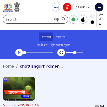
Language Selecti
Me
Search
শুনক বাতৰি
দপুুরের খবর
মন কী বাত
স্ক্ৰীণ ৰিডাৰৰ প্ৰৱেশ
Transcript summary
Home
chattishgarh ramen deka sankardev
খেলা অডিঅ' দপুুরের খবর
March 4, 2025 10:04 AM
54