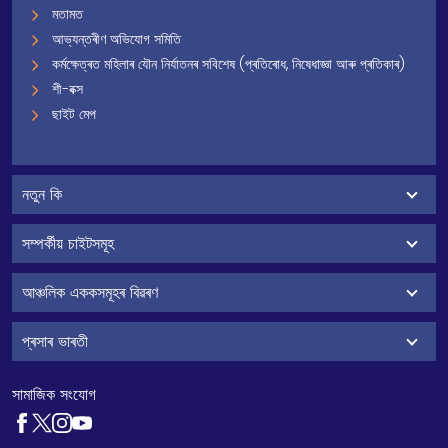
মতামত
আভ্যন্তৰীণ অভিযোগ সমিতি
কৰ্মক্ষেত্ৰত মহিলাৰ যৌন নিৰ্যাতনৰ সবিশেষ (প্ৰতিৰোধ, নিষেধাজ্ঞা আৰু প্ৰতিকাৰ)
শী-বক্স
ছাইট মেপ
নতুন কি
সম্পৰ্কীয় চাইটসমূহ
আঞ্চলিক এককসমূহৰ বিৱৰণ
প্ৰসাৰ ভাৰতী
সামাজিক সংযোগ