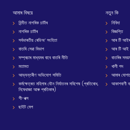
আমাৰ বিষয়ে
নতুন কি
হিন্দীত নাগৰিক চাৰ্টাৰ
নিবিদা
নাগৰিক চাৰ্টাৰ
বিজ্ঞপ্তি
সৰ্বভাৰতীয় ৰেডিঅ’ সংহিতা
আৰ টি আইৰ
বাতৰি সেৱা বিভাগ
আৰ টি আই
সম্প্ৰচাৰ মাধ্যমৰ বাবে বাতৰি নীতি
বাতৰিৰ সময়স
মতামত
খালী পদ
আভ্যন্তৰীণ অভিযোগ সমিতি
আমাৰ যোগা
কৰ্মক্ষেত্ৰত মহিলাৰ যৌন নিৰ্যাতনৰ সবিশেষ (প্ৰতিৰোধ,
আকাশবাণী বাৰ
নিষেধাজ্ঞা আৰু প্ৰতিকাৰ)
শী-বক্স
ছাইট মেপ