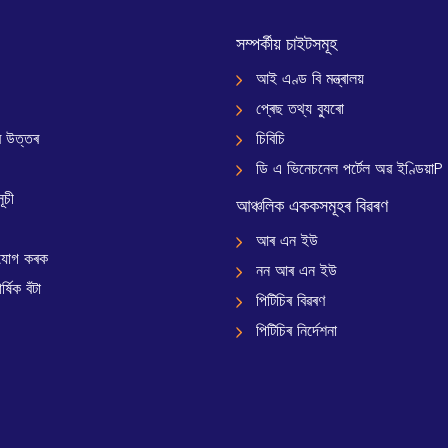
সম্পৰ্কীয় চাইটসমূহ
আই এণ্ড বি মন্ত্ৰালয়
প্ৰেছ তথ্য ব্যুৰো
 উত্তৰ
চিবিচি
ডি এ ভিনেচনেল পৰ্টেল অৱ ইণ্ডিয়াP
ূচী
আঞ্চলিক এককসমূহৰ বিৱৰণ
আৰ এন ইউ
যোগ কৰক
নন আৰ এন ইউ
্ষিক বঁটা
পিটিচিৰ বিৱৰণ
পিটিচিৰ নিৰ্দেশনা