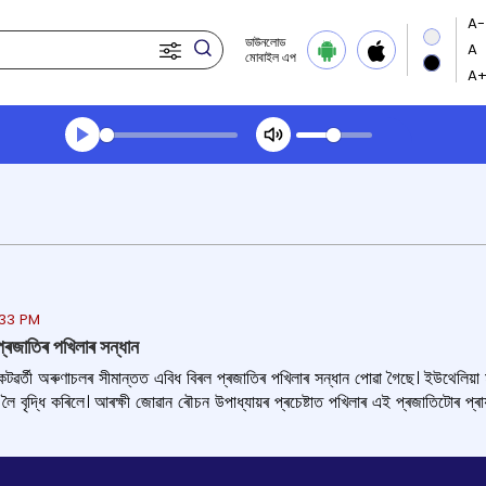
ডাউনলোড
মোবাইল এপ
Transcript summary
খেলা অডিঅ' দুপৰীয়াৰ খবৰ
:33 PM
 প্ৰজাতিৰ পখিলাৰ সন্ধান
নিকটৱৰ্তী অৰুণাচলৰ সীমান্তত এবিধ বিৰল প্ৰজাতিৰ পখিলাৰ সন্ধান পোৱা গৈছে। ইউথেলিয
 লৈ বৃদ্ধি কৰিলে। আৰক্ষী জোৱান ৰৌচন উপাধ্যায়ৰ প্ৰচেষ্টাত পখিলাৰ এই প্ৰজাতিটোৰ প্