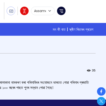
Language Selection
Menu
মন কী বাত
স্ক্ৰীণ ৰিডাৰৰ প্ৰৱেশ
35
়া মালাকানা নামকৰণ কৰা পখিলাবিধৰ সংযোজনে ভাৰতত পোৱা পখিলাৰ প্ৰজাতি
ৰায় ১০০ বছৰৰ পাছত পুনৰ সন্ধান পোৱা গৈছে।
So