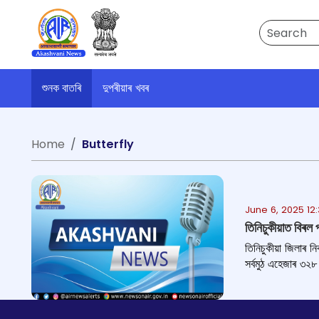
Search
শুনক বাতৰি
দুপৰীয়াৰ খবৰ
Home
Butterfly
June 6, 2025 12
তিনিচুকীয়াত বিৰল
তিনিচুকীয়া জিলাৰ 
সৰ্বমুঠ এহেজাৰ ৩২৮