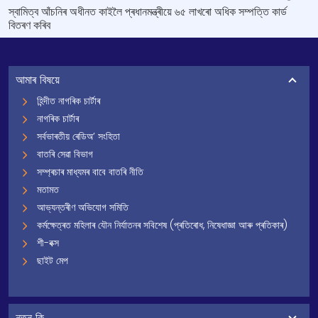
স্বামিত্ব আঁচনিৰ অধীনত কাইলৈ প্ৰধানমন্ত্ৰীয়ে ৬৫ লাখৰো অধিক সম্পত্তি কার্ড
বিতৰণ কৰিব
আমাৰ বিষয়ে
হিন্দীত নাগৰিক চাৰ্টাৰ
নাগৰিক চাৰ্টাৰ
সৰ্বভাৰতীয় ৰেডিঅ’ সংহিতা
বাতৰি সেৱা বিভাগ
সম্প্ৰচাৰ মাধ্যমৰ বাবে বাতৰি নীতি
মতামত
আভ্যন্তৰীণ অভিযোগ সমিতি
কৰ্মক্ষেত্ৰত মহিলাৰ যৌন নিৰ্যাতনৰ সবিশেষ (প্ৰতিৰোধ, নিষেধাজ্ঞা আৰু প্ৰতিকাৰ)
শী-বক্স
ছাইট মেপ
নতুন কি