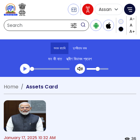
Language Selecti
Me
Search
শুনক বাতৰি
দুপৰীয়াৰ খবৰ
মন কী বাত
স্ক্ৰীণ ৰিডাৰৰ প্ৰৱেশ
Transcript summary
Home
Assets Card
খেলা অডিঅ' দুপৰীয়াৰ খবৰ
January 17, 2025 10:32 AM
36