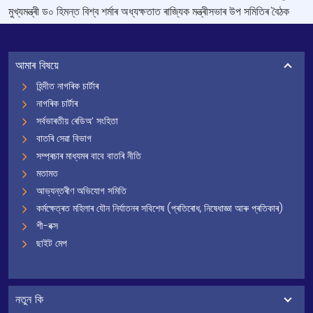
মুখ্যমন্ত্ৰী ড০ হিমন্ত বিশ্ব শৰ্মাৰ অধ্যক্ষতাত ৰাজ্যিক মন্ত্ৰীসভাৰ উপ সমিতিৰ বৈঠক
আমাৰ বিষয়ে
হিন্দীত নাগৰিক চাৰ্টাৰ
নাগৰিক চাৰ্টাৰ
সৰ্বভাৰতীয় ৰেডিঅ’ সংহিতা
বাতৰি সেৱা বিভাগ
সম্প্ৰচাৰ মাধ্যমৰ বাবে বাতৰি নীতি
মতামত
আভ্যন্তৰীণ অভিযোগ সমিতি
কৰ্মক্ষেত্ৰত মহিলাৰ যৌন নিৰ্যাতনৰ সবিশেষ (প্ৰতিৰোধ, নিষেধাজ্ঞা আৰু প্ৰতিকাৰ)
শী-বক্স
ছাইট মেপ
নতুন কি