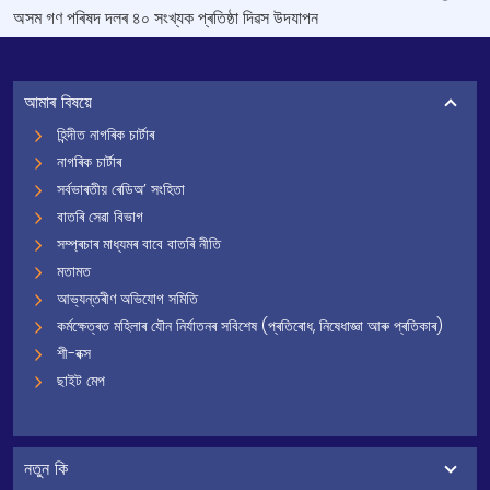
অসম গণ পৰিষদ দলৰ ৪০ সংখ্যক প্ৰতিষ্ঠা দিৱস উদযাপন
আমাৰ বিষয়ে
হিন্দীত নাগৰিক চাৰ্টাৰ
নাগৰিক চাৰ্টাৰ
সৰ্বভাৰতীয় ৰেডিঅ’ সংহিতা
বাতৰি সেৱা বিভাগ
সম্প্ৰচাৰ মাধ্যমৰ বাবে বাতৰি নীতি
মতামত
আভ্যন্তৰীণ অভিযোগ সমিতি
কৰ্মক্ষেত্ৰত মহিলাৰ যৌন নিৰ্যাতনৰ সবিশেষ (প্ৰতিৰোধ, নিষেধাজ্ঞা আৰু প্ৰতিকাৰ)
শী-বক্স
ছাইট মেপ
নতুন কি