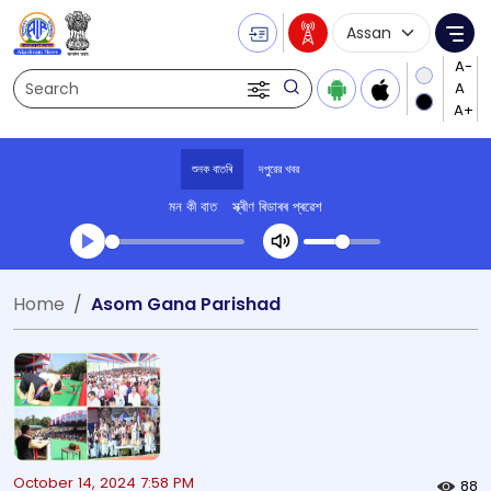
Language Selecti
Me
Search
শুনক বাতৰি
দপুুরের খবর
মন কী বাত
স্ক্ৰীণ ৰিডাৰৰ প্ৰৱেশ
Transcript summary
Home
Asom Gana Parishad
খেলা অডিঅ' দপুুরের খবর
October 14, 2024 7:58 PM
88