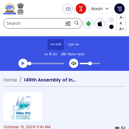
Language Selecti
Me
Search
শুনক বাতৰি
দপুুরের খবর
মন কী বাত
স্ক্ৰীণ ৰিডাৰৰ প্ৰৱেশ
Transcript summary
Home
149th Assembly of Inter-Parliamentary Union
খেলা অডিঅ' দপুুরের খবর
October 13, 2024 11:41 AM
62