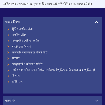
আজিৰে পৰা জেনেভাত আন্তঃসংসদীয় সংঘ আই-পি-ইউৰ ১৪৯ সংখ্যক বৈঠক
আমাৰ বিষয়ে
হিন্দীত নাগৰিক চাৰ্টাৰ
নাগৰিক চাৰ্টাৰ
সৰ্বভাৰতীয় ৰেডিঅ’ সংহিতা
বাতৰি সেৱা বিভাগ
সম্প্ৰচাৰ মাধ্যমৰ বাবে বাতৰি নীতি
মতামত
আভ্যন্তৰীণ অভিযোগ সমিতি
কৰ্মক্ষেত্ৰত মহিলাৰ যৌন নিৰ্যাতনৰ সবিশেষ (প্ৰতিৰোধ, নিষেধাজ্ঞা আৰু প্ৰতিকাৰ)
শী-বক্স
ছাইট মেপ
নতুন কি