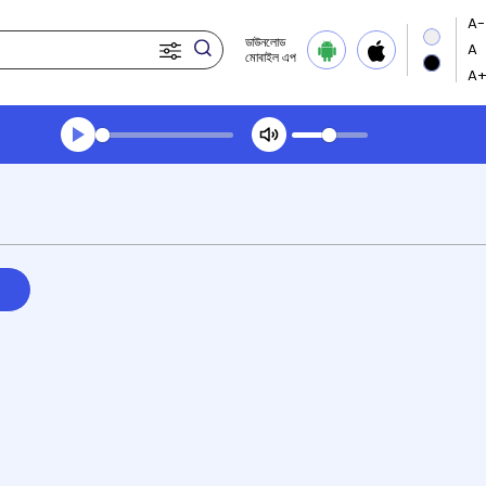
ডাউনলোড
মোবাইল এপ
Transcript summary
খেলা অডিঅ' সন্ধ্যার খবর