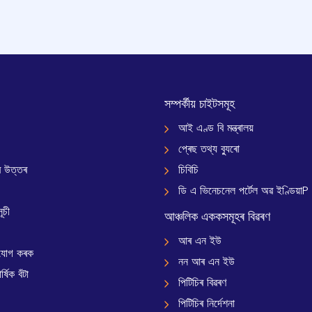
সম্পৰ্কীয় চাইটসমূহ
আই এণ্ড বি মন্ত্ৰালয়
প্ৰেছ তথ্য ব্যুৰো
 উত্তৰ
চিবিচি
ডি এ ভিনেচনেল পৰ্টেল অৱ ইণ্ডিয়াP
ূচী
আঞ্চলিক এককসমূহৰ বিৱৰণ
আৰ এন ইউ
যোগ কৰক
নন আৰ এন ইউ
্ষিক বঁটা
পিটিচিৰ বিৱৰণ
পিটিচিৰ নিৰ্দেশনা