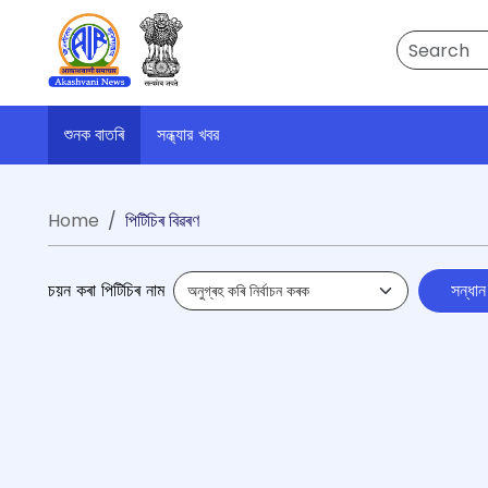
Search
শুনক বাতৰি
সন্ধ্যার খবর
Home
পিটিচিৰ বিৱৰণ
চয়ন কৰা পিটিচিৰ নাম