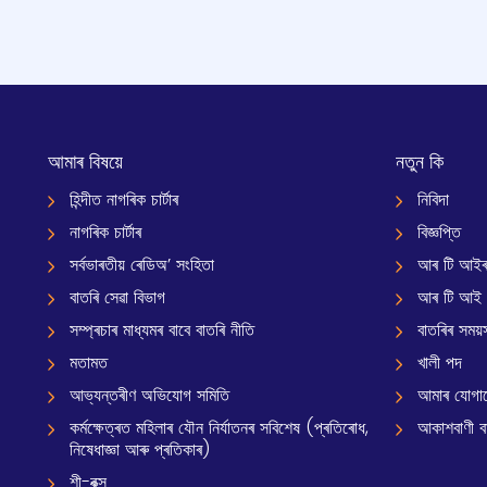
আমাৰ বিষয়ে
নতুন কি
হিন্দীত নাগৰিক চাৰ্টাৰ
নিবিদা
নাগৰিক চাৰ্টাৰ
বিজ্ঞপ্তি
সৰ্বভাৰতীয় ৰেডিঅ’ সংহিতা
আৰ টি আইৰ
বাতৰি সেৱা বিভাগ
আৰ টি আই
সম্প্ৰচাৰ মাধ্যমৰ বাবে বাতৰি নীতি
বাতৰিৰ সময়স
মতামত
খালী পদ
আভ্যন্তৰীণ অভিযোগ সমিতি
আমাৰ যোগা
কৰ্মক্ষেত্ৰত মহিলাৰ যৌন নিৰ্যাতনৰ সবিশেষ (প্ৰতিৰোধ,
আকাশবাণী বাৰ
নিষেধাজ্ঞা আৰু প্ৰতিকাৰ)
শী-বক্স