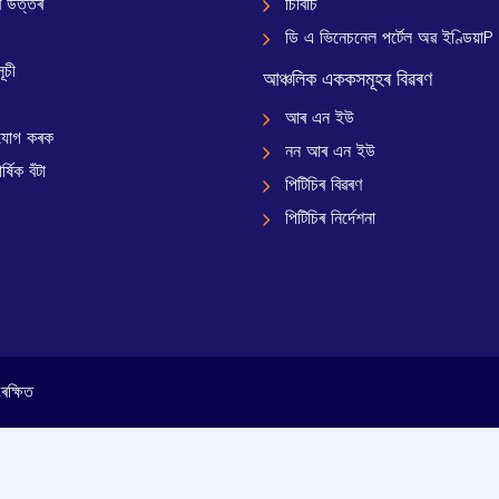
 উত্তৰ
চিবিচি
ডি এ ভিনেচনেল পৰ্টেল অৱ ইণ্ডিয়াP
ূচী
আঞ্চলিক এককসমূহৰ বিৱৰণ
আৰ এন ইউ
যোগ কৰক
নন আৰ এন ইউ
্ষিক বঁটা
পিটিচিৰ বিৱৰণ
পিটিচিৰ নিৰ্দেশনা
ক্ষিত