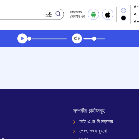
ডাউনলোড
মোবাইল এপ
Transcript summary
খেলা অডিঅ' সন্ধ্যার খবর
সম্পৰ্কীয় চাইটসমূহ
আই এণ্ড বি মন্ত্ৰালয়
প্ৰেছ তথ্য ব্যুৰো