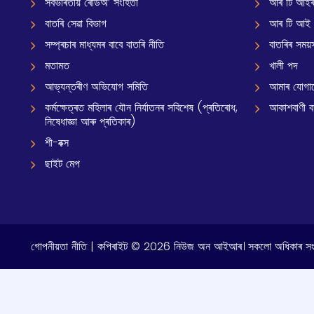
সৰ্বভাৰতীয় ৰেডিঅ’ সংহিতা
আৰ টি আইৰ
বাতৰি সেৱা বিভাগ
আৰ টি আই
সম্প্ৰচাৰ মাধ্যমৰ বাবে বাতৰি নীতি
বাতৰিৰ সময়স
মতামত
খালী পদ
আভ্যন্তৰীণ অভিযোগ সমিতি
আমাৰ যোগা
কৰ্মক্ষেত্ৰত মহিলাৰ যৌন নিৰ্যাতনৰ সবিশেষ (প্ৰতিৰোধ,
আকাশবাণী বাৰ
নিষেধাজ্ঞা আৰু প্ৰতিকাৰ)
শী-বক্স
ছাইট মেপ
গোপনীয়তা নীতি
| কপিৰাইট © 2026 নিউজ অন আইআৰ। সকলো অধিকাৰ সংৰ