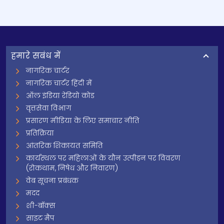
हमारे सबंध में
नागरिक चार्टर
नागरिक चार्टर हिंदी में
ऑल इंडिया रेडियो कोड
वृत्तसेवा विभाग
प्रसारण मीडिया के लिए समाचार नीति
प्रतिक्रिया
आंतरिक शिकायत समिति
कार्यस्थल पर महिलाओं के यौन उत्पीड़न पर विवरण
(रोकथाम, निषेध और निवारण)
वेब सूचना प्रबंधक
मदद
शी-बॉक्स
साइट मैप