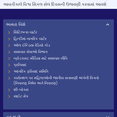
આવતીકાલે વિશ્વ સિકલ સેલ દિવસની ઉજવણી કરવામાં આવશે
અમારા વિશે
સિટિઝન્સ ચાર્ટર
હિન્દીમાં નાગરિક ચાર્ટર
ઓલ ઈન્ડિયા રેડિયો કોડ
સમાચાર સેવાઓ વિભાગ
બ્રોડકાસ્ટ મીડિયા માટે સમાચાર નીતિ
પ્રતિસાદ
આંતરિક ફરિયાદ સમિતિ
કાર્યસ્થળ પર મહિલાઓની જાતીય સતામણી અંગેની વિગતો
(નિવારણ, નિષેધ અને નિવારણ)
શી-બોક્સ
સાઈટ મેપ