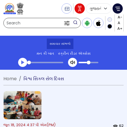
Language Selecti
Me
Search
સમાચાર સાંભળો
મન કી બાત
સ્ક્રીન રીડર ઍક્સેસ
Transcript summary
Home
વિશ્વ સિકલ સેલ દિવસ
પ્લે ઓડિયો
જૂન 18, 2024 4:37 પી એમ(PM)
62