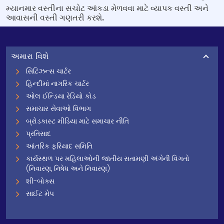
મ્યાનમાર વસ્તીના સચોટ આંકડા મેળવવા માટે વ્યાપક વસ્તી અને
આવાસની વસ્તી ગણતરી કરશે.
અમારા વિશે
સિટિઝન્સ ચાર્ટર
હિન્દીમાં નાગરિક ચાર્ટર
ઓલ ઈન્ડિયા રેડિયો કોડ
સમાચાર સેવાઓ વિભાગ
બ્રોડકાસ્ટ મીડિયા માટે સમાચાર નીતિ
પ્રતિસાદ
આંતરિક ફરિયાદ સમિતિ
કાર્યસ્થળ પર મહિલાઓની જાતીય સતામણી અંગેની વિગતો
(નિવારણ, નિષેધ અને નિવારણ)
શી-બોક્સ
સાઈટ મેપ