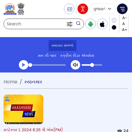
Language Selecti
Me
Search
સમાચાર સાંભળો
મન કી બાત
સ્ક્રીન રીડર ઍક્સેસ
Transcript summary
Home
મ્યાનમાર
પ્લે ઓડિયો
સપ્ટેમ્બર 1, 2024 8:25 પી એમ(PM)
24