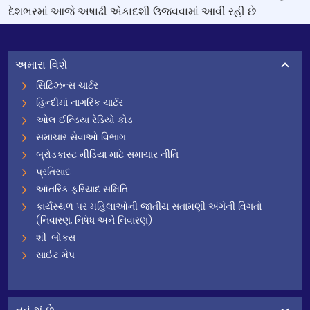
દેશભરમાં આજે અષાઢી એકાદશી ઉજવવામાં આવી રહી છે
અમારા વિશે
સિટિઝન્સ ચાર્ટર
હિન્દીમાં નાગરિક ચાર્ટર
ઓલ ઈન્ડિયા રેડિયો કોડ
સમાચાર સેવાઓ વિભાગ
બ્રોડકાસ્ટ મીડિયા માટે સમાચાર નીતિ
પ્રતિસાદ
આંતરિક ફરિયાદ સમિતિ
કાર્યસ્થળ પર મહિલાઓની જાતીય સતામણી અંગેની વિગતો
(નિવારણ, નિષેધ અને નિવારણ)
શી-બોક્સ
સાઈટ મેપ