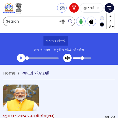
Language Selecti
Me
Search
સમાચાર સાંભળો
મન કી બાત
સ્ક્રીન રીડર ઍક્સેસ
Transcript summary
Home
અષાઢી એકાદશી
પ્લે ઓડિયો
જુલાઇ 17, 2024 2:40 પી એમ(PM)
20