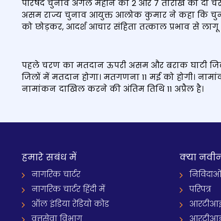
परिषद चुनाव अगले महीने की 2 और 7 तारीख को दो चरणों में 
असम राज्य चुनाव आयुक्त आलोक कुमार ने कहा कि चुनाव 
को छोड़कर, आदर्श आचार संहिता तत्काल प्रभाव से लागू 
पहले चरण का मतदान ऊपरी असम और बराक घाटी जिलों 
जिलों में मतदान होगा। मतगणना 11 मई को होगी। नामां
नामांकन दाखिल करने की अंतिम तिथि 11 अप्रैल है।
हमारे सबंध में
क्‍या नवी
नागरिक चार्टर
निविदाओ
नागरिक चार्टर हिंदी में
परिपत्र
ऑल इंडिया रेडियो कोड
आरटीआई
वृत्तसेवा विभाग
आरटीआई 