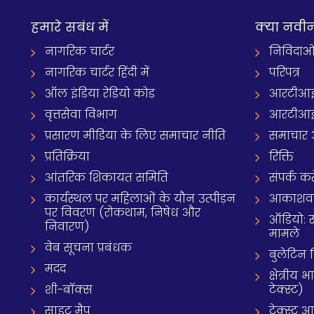
हमारे सबंध में
क्‍या नवी
नागरिक चार्टर
निविदाओ
नागरिक चार्टर हिंदी में
परिपत्र
ऑल इंडिया रेडियो कोड
आरटीआई
वृत्तसेवा विभाग
आरटीआई 
प्रसारण मीडिया के लिए समाचार नीति
समाचार 
प्रतिक्रिया
रिक्ति
आंतरिक शिकायत समिति
संपर्क करे
कार्यस्थल पर महिलाओं के यौन उत्पीड़न
आकाशवाणी
पर विवरण (रोकथाम, निषेध और
ऑडियो: 
निवारण)
मामले
वेब सूचना प्रबंधक
बुलेटिन
मदद
क्षेत्री
शी-बॉक्स
टेक्स्ट)
साइट मैप
टेक्स्ट 