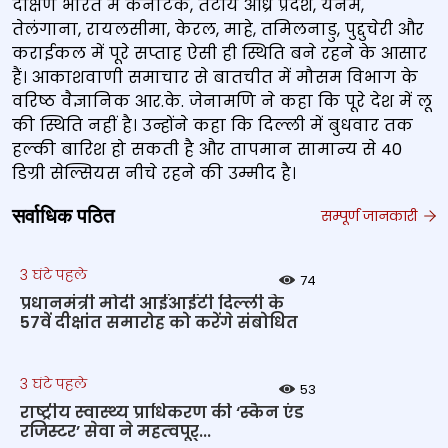
दक्षिण भारत में कर्नाटक, तटीय आंध्र प्रदेश, यनम,
तेलंगाना, रायलसीमा, केरल, माहे, तमिलनाडु, पुद्दुचेरी और
कराईकल में पूरे सप्ताह ऐसी ही स्थिति बने रहने के आसार
हैं। आकाशवाणी समाचार से बातचीत में मौसम विभाग के
वरिष्ठ वैज्ञानिक आर.के. जेनामणि ने कहा कि पूरे देश में लू
की स्थिति नहीं है। उन्होंने कहा कि दिल्ली में बुधवार तक
हल्की बारिश हो सकती है और तापमान सामान्य से 40
डिग्री सेल्सियस नीचे रहने की उम्मीद है।
सर्वाधिक पठित
सम्पूर्ण जानकारी
3 घंटे पहले
74
प्रधानमंत्री मोदी आईआईटी दिल्ली के
57वें दीक्षांत समारोह को करेंगे संबोधित
3 घंटे पहले
53
राष्‍ट्रीय स्‍वास्‍थ्‍य प्राधिकरण की ‘स्कैन एंड
रजिस्टर’ सेवा ने महत्‍वपूर्...