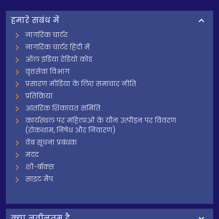
हमारे सबंध में
नागरिक चार्टर
नागरिक चार्टर हिंदी में
ऑल इंडिया रेडियो कोड
वृत्तसेवा विभाग
प्रसारण मीडिया के लिए समाचार नीति
प्रतिक्रिया
आंतरिक शिकायत समिति
कार्यस्थल पर महिलाओं के यौन उत्पीड़न पर विवरण
(रोकथाम, निषेध और निवारण)
वेब सूचना प्रबंधक
मदद
शी-बॉक्स
साइट मैप
क्‍या नवीनतम है