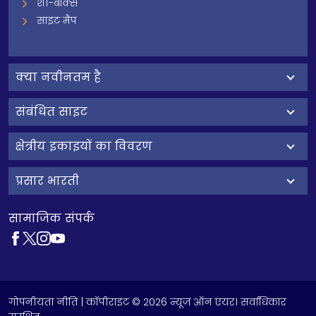
शी-बॉक्स
साइट मैप
क्‍या नवीनतम है
संबंधित साइट
क्षेत्रीय इकाइयों का विवरण
प्रसार भारती
सामाजिक संपर्क
गोपनीयता नीति
| कॉपीराइट © 2026 न्यूज़ ऑन एयर। सर्वाधिकार