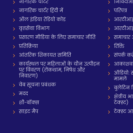
नागरिक चार्टर
निविदाओ
नागरिक चार्टर हिंदी में
परिपत्र
ऑल इंडिया रेडियो कोड
आरटीआई
वृत्तसेवा विभाग
आरटीआई 
प्रसारण मीडिया के लिए समाचार नीति
समाचार 
प्रतिक्रिया
रिक्ति
आंतरिक शिकायत समिति
संपर्क करे
कार्यस्थल पर महिलाओं के यौन उत्पीड़न
आकाशवाणी
पर विवरण (रोकथाम, निषेध और
ऑडियो: 
निवारण)
मामले
वेब सूचना प्रबंधक
बुलेटिन
मदद
क्षेत्री
शी-बॉक्स
टेक्स्ट)
साइट मैप
टेक्स्ट 