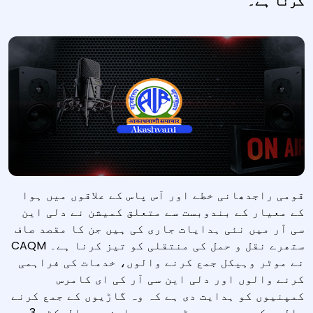
کرنا ہے۔
قومی راجدھانی خطے اور آس پاس کے علاقوں میں ہوا
کے معیار کے بندوبست سے متعلق کمیشن نے دلی این
سی آر میں نئی ہدایات جاری کی ہیں جن کا مقصد صاف
ستھرے نقل و حمل کی منتقلی کو تیز کرنا ہے۔ CAQM
نے موٹر وہیکل جمع کرنے والوں، خدمات کی فراہمی
کرنے والوں اور دلی این سی آر کی ای کامرس
کمپنیوں کو ہدایت دی ہے کہ وہ گاڑیوں کے جمع کرنے
والوں کے موجودہ بیڑے میں سی این جی، الیکٹر 3