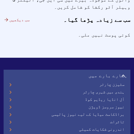
وہیلر آٹو رکشا کو شامل کریں۔
سب سے زیادہ پڑھا گیا۔
سب دیکھیں
کوئی پوسٹ نہیں ملی۔
ہمارے بارے میں
سٹیزن چارٹر
ہندی میں شہری چارٹر
آل انڈیا ریڈیو کوڈ
نیوز سروسز ڈویژن
براڈکاسٹ میڈیا کے لیے نیوز پالیسی
تاثرات
اندرونی شکایات کمیٹی