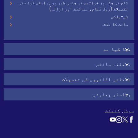
کام کی جگہ پر خواتین کو جنسی طور پر ہراساں کرنے کی
تفصیلات (روک تھام، ممانعت اور ازالہ)
شی-باکس
سائٹ کا نقشہ
نیا کیا ہے
متعلقہ سائٹس
علاقائی اکائیوں کی تفصیلات
پراسار بھارتی
سوشل کنیکٹ