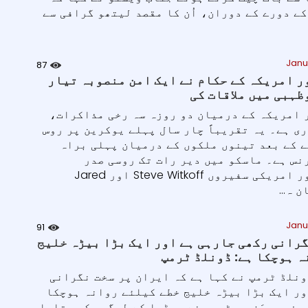
کے دورے کے دوران، اُن کا مقصد لیتھو گرافی سے
Janu
87
ر امریکہ کے حکام نے ایک امن منصوبہ تیار
ہبی میں ملاقات کی
 امریکہ کے درمیان دو روزہ سہ رخی مذاکرات،
ی ہے۔ یہ تقریباً چار سال پہلے یوکرین پر روس
ے کے بعد تینوں ملکوں کے درمیان پہلی براہ
نس ہے۔ ماسکو میں دیر رات تک روسی صدر
ولادیمیر پوتن اور امریکی سفیروں Steve Witkoff اور Jared
Janu
91
گرانی رکھی جارہی ہے اور ایک بڑا بیڑہ خلیج
ہ ہوچکا ہے: ڈونلڈ ٹرمپ
ونلڈ ٹرمپ نے کہا ہے کہ ایران پر سخت نگرانی
ور ایک بڑا بیڑہ خلیج خطے کیلئے روانہ ہوچکا
 فورس وَن پر ٹرمپ نے میڈیا کے لوگوں کو بتایا