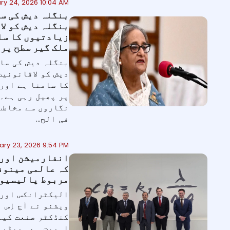
ry 24, 2026 10:04 AM
بنگلہ دیش کی سا
بنگلہ دیش کو لا
زیادتیوں کا سا
ملک گیر سطح پر 
بنگلہ دیش کی ساب
دیش کو لاقانونیت
کا سامنا ہے اور
پر پھیل رہی ہے۔ 
نگاروں سے مخاطب
فی الح...
Social Medi
ary 23, 2026 9:54 PM
انفارمیشن اور 
کہ عالمی مینوف
مربوط پالیسیوں
الیکٹرانکس اور 
ویشنو نے آج اِس
کنڈکٹر صنعت کیل
اہمیت ہے۔ میڈیا