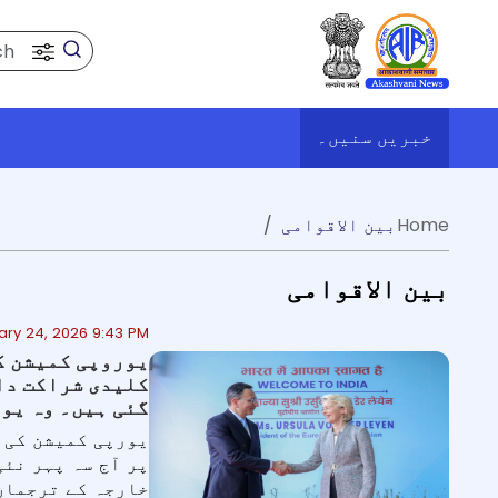
Search
خبریں سنیں۔
y
ک
Home
بین الاقوامی
بین الاقوامی
ary 24, 2026 9:43 PM
کلیدی شراکت دار
گئی ہیں۔ وہ یوم
پر آج سہ پہر نئ
خارجہ کے ترجمان 