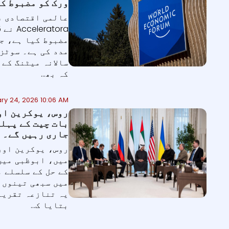
ورک کو مضبوط کی
سالانہ میٹنگ کے 
کہ بھ...
ry 24, 2026 10:06 AM
روس، یوکرین او
بات چیت کے پہلے
جاری رہیں گے۔
روس، یوکرین اور
میں، ابوظبی میں
کے حل کے سلسلے م
میں سبھی تینوں 
بتایا ک...