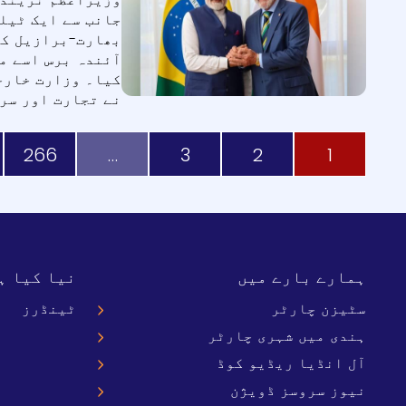
جانب سے ایک ٹیل
بھارت-برازیل کل
آئندہ برس اسے م
کیا۔ وزارت خارج
نے تجارت اور سرما
266
…
3
2
1
ہمارے بارے میں
نیا کیا ہ
سٹیزن چارٹر
ٹینڈرز
ہندی میں شہری چارٹر
آل انڈیا ریڈیو کوڈ
نیوز سروسز ڈویژن