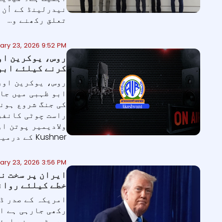
نیدرلینڈ کے اُن 
تعلق رکھنے و...
ary 23, 2026 9:52 PM
روس، یوکرین او
کرنے کیلئے ابوظ
روس، یوکرین اور
ابو ظہبی میں جار
کی جنگ شروع ہون
راست چوٹی کانفر
Kushner کے درمیان ہ...
ary 23, 2026 3:56 PM
ایران پر سخت ن
خطے کیلئے روان
امریکہ کے صدر ڈ
رکھی جارہی ہے ا
ہے۔ ٹرمپ نے ایئر