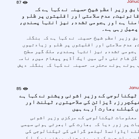
Janua
87
بق وزیر اعظم شیخ حسینہ نے کہا ہے کہ
قانونیت، عدم سلامتی اور اقلیتوں پر ظلم و
منا ہے اور ہجومی تشدد، نیز انتہا پسندی،
پھیل رہی ہے۔
ق وزیر اعظم شیخ حسینہ نے کہا ہے کہ بنگلہ
، عدم سلامتی اور اقلیتوں پر ظلم و زیادتیوں
 ہجومی تشدد، نیز انتہا پسندی، ملک گیر سطح
کَل شام نئی دلّی میں ایک آڈیو پیغام میں، نامہ
 ہوتے ہوئے محترمہ حسینہ نے کہا کہ بنگلہ دیش
Janu
85
ٹیکنالوجی کے وزیر اشونی ویشنو نے کہا ہے
یکچررز، ڈیزائن کی صلاحیتوں، ٹیلنٹ اور
 کیلئے بھارت آرہے ہیں
معلومات ٹیکنالوجی کے مرکزی وزیر اشونی
 بات پر زور دیا کہ بھارت کی ابھرتی ہوئی سیمی
ئے ایڈوانسڈ لیتھو گرافی کی ٹیکنالوجی کی
 سے بات چیت کرتے ہوئے جناب ویشنو نے کہا کہ