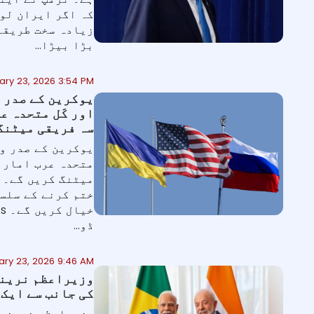
کہ اگر ایران لوگ
زیادہ سخت طریقے 
بڑا بیڑا...
ary 23, 2026 3:54 PM
یوکرین کے صدر و
اور کَل متحدہ ع
سہ فریقی میٹنگ
یوکرین کے صدر ول
متحدہ عرب امارا
ختم کرنے کے سلس
ڈو...
ary 23, 2026 9:46 AM
کی جانب سے ایک 