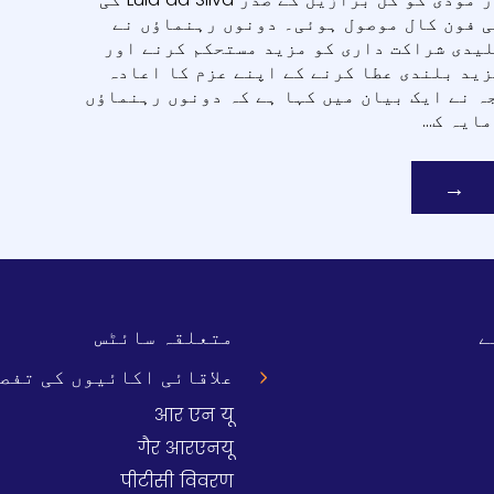
ی فون کال موصول ہوئی۔ دونوں رہنماؤں نے
یدی شراکت داری کو مزید مستحکم کرنے اور
زید بلندی عطا کرنے کے اپنے عزم کا اعادہ
ہ نے ایک بیان میں کہا ہے کہ دونوں رہنماؤں
یہ ک...
Next page
→
ے
متعلقہ سائٹس
علاقائی اکائیوں کی تفصی
आर एन यू
गैर आरएनयू
पीटीसी विवरण