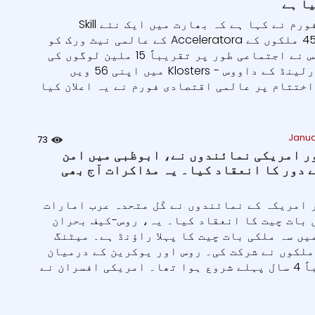
ا ہے
عالمی اقتصادی فورم نے کہا ہے کہ بھارت میں ایک نئے Skill
Acceleratora نے 45 ملکوں کے Acceleratora کے عالمی نیٹ ورک کو
مضبوط کیا ہے، جس نے اجتماعی طور پر تقریباً 15 ملین لوگوں کی
مدد کی ہے۔ سوٹزرلینڈ کے داووس - Klosters میں اپنی 56 ویں
اختتام پر عالمی اقتصادی فورم نے یہ اعلان کیا
Janua
73
ر امریکی نمائندوں نے، ابوظبی میں امن
 دور کا انعقاد کیا۔ یہ مذاکرات آج بھی
 امریکہ کے نمائندوں نے کَل متحدہ عرب امارات
 بات چیت کا انعقاد کیا۔ یہ، روس-کیف بحران
یں سہ ملکی بات چیت کا پہلا راؤنڈ ہے۔ میٹنگ
ملکوں نے شرکت کی۔ روس اور یوکرین کے درمیان
یہ تنازعہ تقریباً 4 سال پہلے شروع ہوا تھا۔ امریکی افسران نے