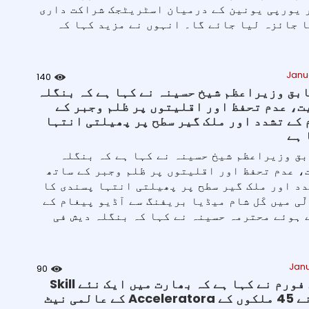
 یورپی یونین کے درمیان اسٹریٹجک شراکت داری
 جائزہ لیا جائے گا۔ انہوں نے مزید کہا کہ
Janu
140
ابق وزیراعظم شیخ حسینہ نے کہا ہے کہ بنگلہ
ت، عدم تحفظ اور اقلیتوں پر ظلم وجبر کے
 کے تشدد اور ملک گیر سطح پر پھیلتی انتہا
 ہے
بق وزیراعظم شیخ حسینہ نے کہا ہے کہ بنگلہ
، عدم تحفظ اور اقلیتوں پر ظلم وجبر کے ساتھ
دد اور ملک گیر سطح پر پھیلتی انتہا پسندی کا
ّی میں کَل شام میڈیا بریفنگ سے آڈیو پیغام کے
 ہوئے محترمہ حسینہ نے کہا کہ بنگلہ دیش فی
Janu
90
عالمی اقتصادی فورم نے کہا ہے کہ بھارت میں ایک نئے Skill
Acceleratora نے 45 ملکوں کے Acceleratora کے عالمی نیٹ