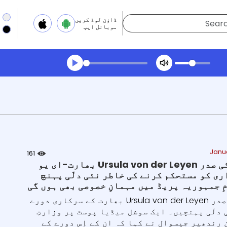
ڈاؤن لوڈ کریں
موبائل ایپ
Transcript summar
ھیلیں آڈیو
Janu
161
یوروپی کمیشن کی صدر Ursula von der Leyen بھارت-ای یو
ی کو مستحکم کرنے کی خاطر نئی دلّی پہنچ
ِ جمہوریہ پریڈ میں مہمانِ خصوصی بھی ہوں گی
یورپی کمیشن کی صدر Ursula von der Leyen بھارت کے سرکاری دورے
ی دلّی پہنچیں۔ ایک سوشل میڈیا پوسٹ پر وزارتِ
رندھیر جیسوال نے کہا کہ ان کے اِس دورے کے