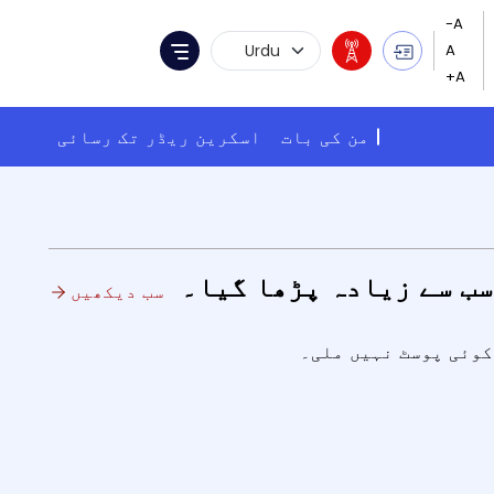
Language Selection
Menu
من کی بات
اسکرین ریڈر تک رسائی
سب سے زیادہ پڑھا گیا۔
سب دیکھیں
کوئی پوسٹ نہیں ملی۔