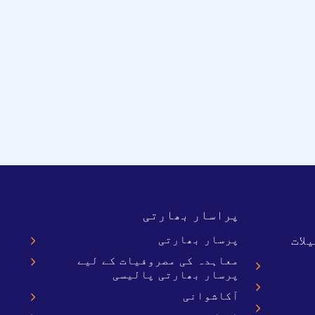
پراسار بھارتی
لات
پرسار بھارتی
معاہدہ کی مصروفیات کے لیے
پرسار بھارتی پالیسی
آکاشوانی