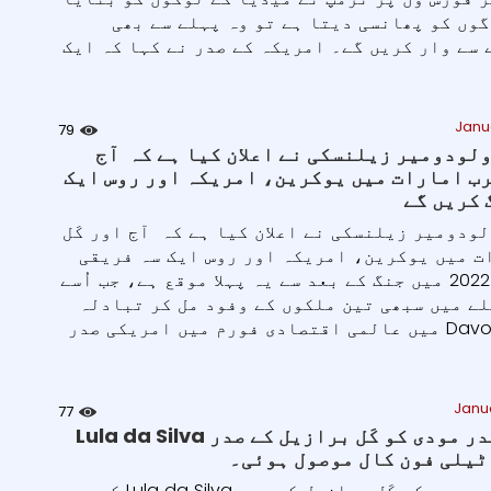
وں کو پھانسی دیتا ہے تو وہ پہلے سے بھی
سے وار کریں گے۔ امریکہ کے صدر نے کہا کہ ایک
Janu
79
لودومیر زیلنسکی نے اعلان کیا ہے کہ آج
رب امارات میں یوکرین، امریکہ اور روس ایک
 کریں گے
ودومیر زیلنسکی نے اعلان کیا ہے کہ آج اور کَل
ت میں یوکرین، امریکہ اور روس ایک سہ فریقی
میٹنگ کریں گے۔ 2022 میں جنگ کے بعد سے یہ پہلا موقع ہے، جب اُسے
لے میں سبھی تین ملکوں کے وفود مل کر تبادلہ
خیال کریں گے۔ Davos میں عالمی اقتصادی فورم میں امریکی صدر
Janu
77
وزیراعظم نریندر مودی کو کَل برازیل کے صدر Lula da Silva
ٹیلی فون کال موصول ہوئی۔
وزیراعظم نریندر مودی کو کَل برازیل کے صدر Lula da Silva کی